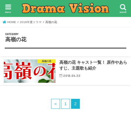
menu
search
HOME
2018年夏ドラマ
高嶺の花
高嶺の花
高嶺の花
高嶺の花 キャスト一覧！ 原作やあら
すじ、主題歌も紹介
2018.06.22
<
1
2