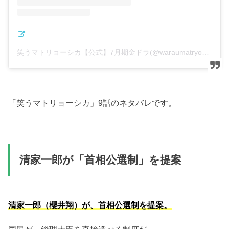
笑うマトリョーシカ【公式】7月期金ドラ(@waraumatryoshka_tbs)がシェアした投稿
「笑うマトリョーシカ」9話のネタバレです。
清家一郎が「首相公選制」を提案
清家一郎（櫻井翔）が、首相公選制を提案。