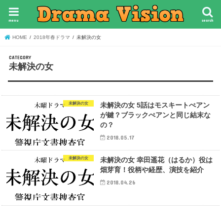
menu
search
HOME
2018年春ドラマ
未解決の女
未解決の女
未解決の女
未解決の女 5話はモスキートぺアン
が鍵？ブラックぺアンと同じ結末な
の？
2018.05.17
未解決の女
未解決の女 幸田遥花（はるか）役は
畑芽育！役柄や経歴、演技を紹介
2018.04.26