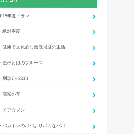
カテゴリー
2018年夏ドラマ
絶対零度
健康で文化的な最低限度の生活
義母と娘のブルース
刑事7人2018
高嶺の花
チア☆ダン
バカボンのパパよりバカなパパ