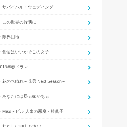
サバイバル・ウェディング
この世界の片隅に
限界団地
覚悟はいいかそこの女子
2018年春ドラマ
花のち晴れ～花男 Next Season～
あなたには帰る家がある
Missデビル 人事の悪魔・椿眞子
わたしに××しなさい