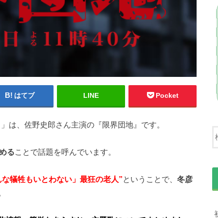
はてブ
LINE
Pocket
ドラ」は、佐野史郎さん主演の『限界団地』です。
める
ことで話題を呼んでいます。
んな犠牲もいとわない」最狂の老人”
ということで、
冬彦
。