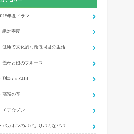
カテゴリー
2018年夏ドラマ
絶対零度
健康で文化的な最低限度の生活
義母と娘のブルース
刑事7人2018
高嶺の花
チア☆ダン
バカボンのパパよりバカなパパ