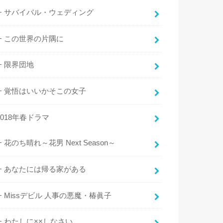
サバイバル・ウェディング
この世界の片隅に
限界団地
覚悟はいいかそこの女子
2018年春ドラマ
花のち晴れ～花男 Next Season～
あなたには帰る家がある
Missデビル 人事の悪魔・椿眞子
わたしに××しなさい