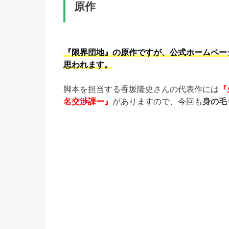
原作
『限界団地』の原作ですが、公式ホームペー
思われます。
脚本を担当する香坂隆史さんの代表作には
『
名交渉課ー』
がありますので、今回も
身の毛