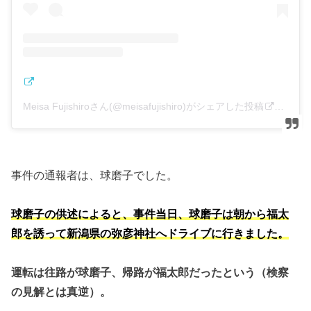
Meisa Fujishiroさん(@meisafujishiro)がシェアした投稿
–
201
事件の通報者は、球磨子でした。
球磨子の供述によると、事件当日、球磨子は朝から福太
郎を誘って新潟県の弥彦神社へドライブに行きました。
運転は往路が球磨子、帰路が福太郎だったという（検察
の見解とは真逆）。