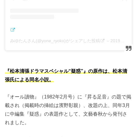
みゆたんさん(@yone_ryoko)がシェアした投稿
–
2019年 1月月2日午後10時46分PST
『松本清張ドラマスペシャル“疑惑”』の原作は、松本清
張氏による同名小説。
『オール讀物』（1982年2月号）に『昇る足音』の題で掲
載され（掲載時の挿絵は濱野彰親）、改題の上、同年3月
に中編集『疑惑』の表題作として、文藝春秋から発刊さ
れました。