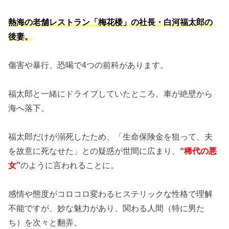
熱海の老舗レストラン「梅花楼」の社長・白河福太郎の
後妻。
傷害や暴行、恐喝で4つの前科があります。
福太郎と一緒にドライブしていたところ、車が絶壁から
海へ落下。
福太郎だけが溺死したため、「生命保険金を狙って、夫
を故意に死なせた」との疑惑が世間に広まり、
“稀代の悪
女”
のように言われることに。
感情や態度がコロコロ変わるヒステリックな性格で理解
不能ですが、妙な魅力があり、関わる人間（特に男た
ち）を次々と翻弄。