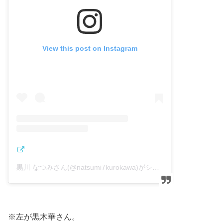
View this post on Instagram
黒川 なつみさん(@natsumi7kurokawa)がシェアした投稿
–
20
※左が黒木華さん。