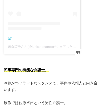
米倉涼子さん(@juriisthename)がシェアした投稿
–
2019年 1
民事専門の有能な弁護士。
冷静かつフラットなスタンスで、事件や依頼人と向き合
います。
原作では佐原卓吉という男性弁護士。