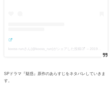
kooss runさん(@kooss_run)がシェアした投稿
–
2019年 1月月10日午前6時58分PST
SPドラマ『疑惑』原作のあらすじをネタバレしていきま
す。