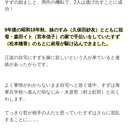
すずの励ましと、周作の機転で、2人は逃げ出すことに成
功！
9年後の昭和18年秋、妹のすみ（久保田紗友）とともに祖
母・森田イト（宮本信子）の家で手伝いをしていたすず
（松本穂香）のもとに叔母が駆け込んできました。
江波の自宅にすずを嫁に欲しいという人が来ていると連
絡があったからです。
よく事情がわからないまま自宅へと急ぐ途中、すずは海
軍兵学校へ進んだ幼なじみ・水原哲（村上虹郎）と出く
わします。
てっきり哲が相手の人だと思っていたすずはさらに混乱
することに……。