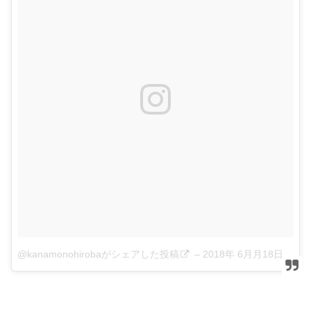
@kanamonohirobaがシェアした投稿
–
2018年 6月月18日午前5時42分PDT