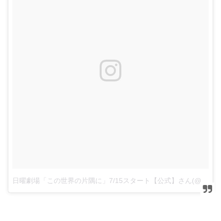
日曜劇場「この世界の片隅に」7/15スタート【公式】さん(@konoseka_tbs)がシェアした投稿