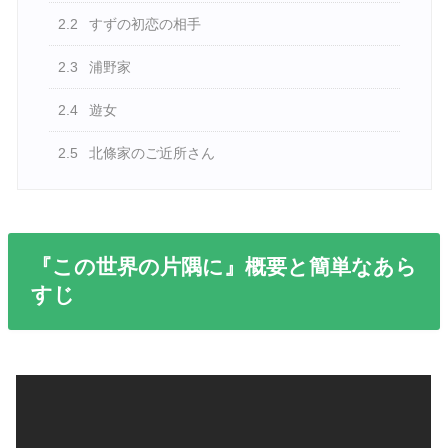
2.2
すずの初恋の相手
2.3
浦野家
2.4
遊女
2.5
北條家のご近所さん
『この世界の片隅に』概要と簡単なあら
すじ