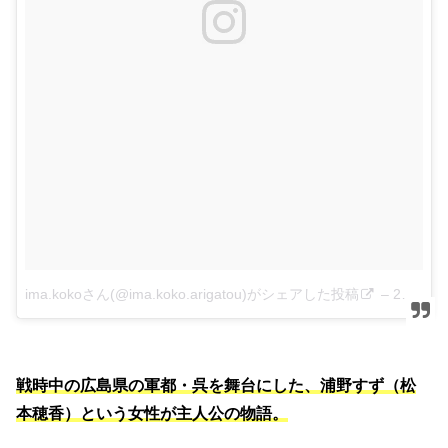
ima.kokoさん(@ima.koko.arigatou)がシェアした投稿
–
2016年12月月22日午前3時30分PST
戦時中の広島県の軍都・呉を舞台にした、浦野すず（松
本穂香）という女性が主人公の物語。