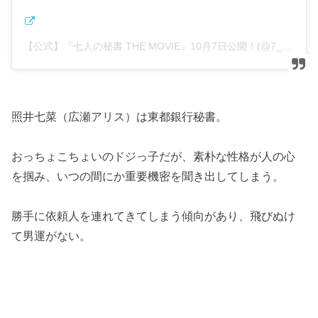
【公式】『七人の秘書 THE MOVIE』10月7日公開！(@7_hisho_tvasahi)がシェアした投稿
照井七菜（広瀬アリス）は東都銀行秘書。
おっちょこちょいのドジっ子だが、素朴な性格が人の心
を掴み、いつの間にか重要機密を聞き出してしまう。
勝手に依頼人を連れてきてしまう傾向があり、飛びぬけ
て男運がない。