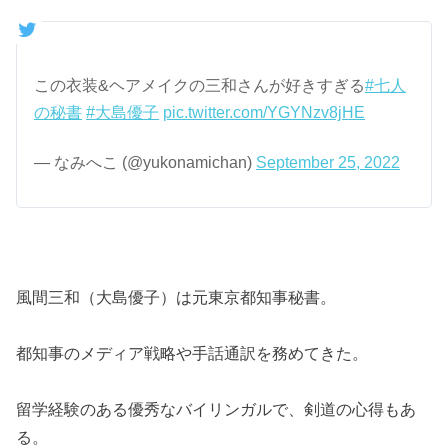
この衣装&ヘアメイクの三和さんが好きすぎる
#七人
の秘書
#大島優子
pic.twitter.com/YGYNzv8jHE
— なみへこ (@yukonamichan)
September 25, 2022
風間三和（大島優子）は元東京都知事秘書。
都知事のメディア戦略や手話通訳を務めてきた。
留学経験のある優秀なバイリンガルで、剣道の心得もあ
る。