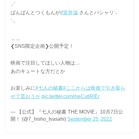
⋰
ばんばんとつくもんが
#室井滋
さんとパシャリˊ˗
⋱
＿＿
❮SNS限定企画❯公開予定！
映画で注目してほしい人物は…
あのキュートな方だとか
お楽しみに
#七人の秘書
#ここからは映画で引き取ら
せて貰おうか
pic.twitter.com/meCutlRlEr
— 【公式】『七人の秘書 THE MOVIE』10月7日公
開！ (@7_hisho_tvasahi)
September 25, 2022