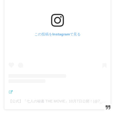
この投稿をInstagramで見る
【公式】『七人の秘書 THE MOVIE』10月7日公開！(@7_hisho_tvasahi)がシェアした投稿