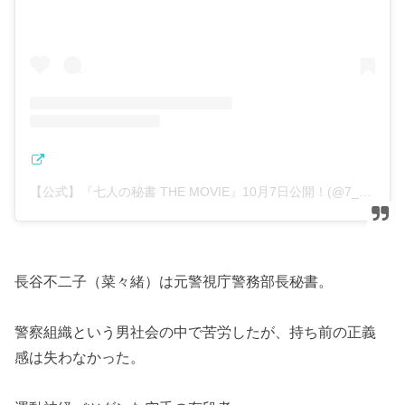
【公式】『七人の秘書 THE MOVIE』10月7日公開！(@7_hisho_tvasahi)がシェアした投稿
長谷不二子（菜々緒）は元警視庁警務部長秘書。
警察組織という男社会の中で苦労したが、持ち前の正義
感は失わなかった。