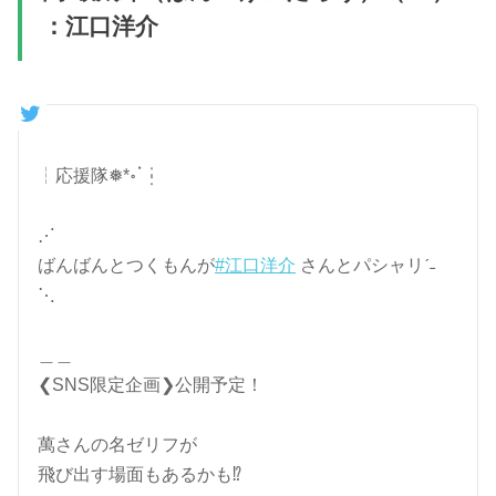
：江口洋介
┆応援隊❅*॰ॱ┆
⋰
ばんばんとつくもんが
#江口洋介
さんとパシャリˊ˗
⋱
＿＿
❮SNS限定企画❯公開予定！
萬さんの名ゼリフが
飛び出す場面もあるかも⁉︎