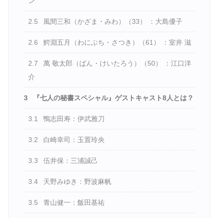
ン
2.5
風間三和（かざま・みわ）（33） ：大島優子
2.6
鰐淵五月（わにぶち・さつき）（61） ：室井 滋
2.7
萬 敬太郎（ばん・けいたろう）（50） ：江口洋
介
3
『七人の秘書スペシャル』ゲストキャスト8人とは？
3.1
鴨志田寿：伊武雅刀
3.2
白崎幸司：玉置玲央
3.3
伍井保：三浦誠己
3.4
天野みゆき：野波麻帆
3.5
青山健一：飯田基祐