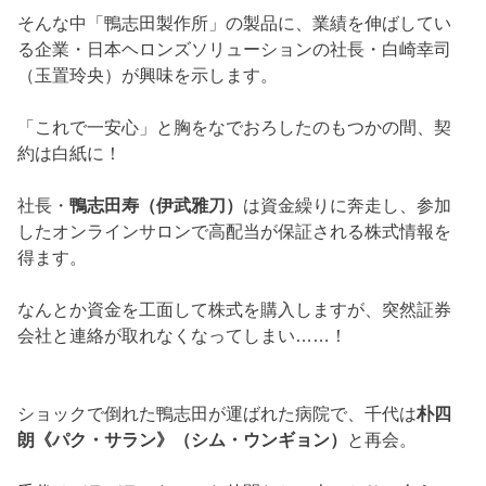
そんな中「鴨志田製作所」の製品に、業績を伸ばしてい
る企業・日本ヘロンズソリューションの社長・白崎幸司
（玉置玲央）が興味を示します。
「これで一安心」と胸をなでおろしたのもつかの間、契
約は白紙に！
社長・
鴨志田寿（伊武雅刀）
は資金繰りに奔走し、参加
したオンラインサロンで高配当が保証される株式情報を
得ます。
なんとか資金を工面して株式を購入しますが、突然証券
会社と連絡が取れなくなってしまい……！
ショックで倒れた鴨志田が運ばれた病院で、千代は
朴四
朗《パク・サラン》（シム・ウンギョン）
と再会。