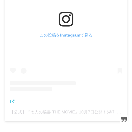
この投稿をInstagramで見る
【公式】『七人の秘書 THE MOVIE』10月7日公開！(@7_hisho_tvasahi)がシェアした投稿