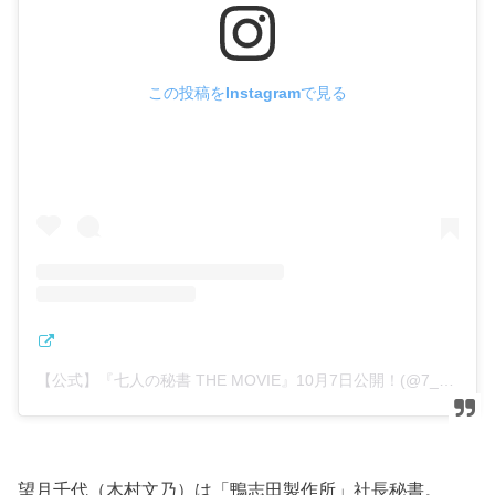
この投稿をInstagramで見る
【公式】『七人の秘書 THE MOVIE』10月7日公開！(@7_hisho_tvasahi)がシェアした投稿
望月千代（木村文乃）は「鴨志田製作所」社長秘書。