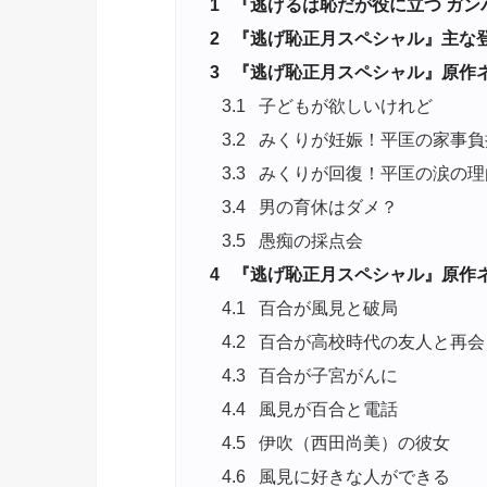
1
『逃げるは恥だが役に立つ ガンバ
2
『逃げ恥正月スペシャル』主な
3
『逃げ恥正月スペシャル』原作
3.1
子どもが欲しいけれど
3.2
みくりが妊娠！平匡の家事負
3.3
みくりが回復！平匡の涙の理
3.4
男の育休はダメ？
3.5
愚痴の採点会
4
『逃げ恥正月スペシャル』原作
4.1
百合が風見と破局
4.2
百合が高校時代の友人と再会
4.3
百合が子宮がんに
4.4
風見が百合と電話
4.5
伊吹（西田尚美）の彼女
4.6
風見に好きな人ができる