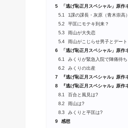
5
「逃げ恥正月スペシャル」原作
5.1
1課の課長・灰原（青木崇高
5.2
平匡にモテキ到来？
5.3
雨山が大失恋
5.4
雨山がこじらせ男子とデート
6
「逃げ恥正月スペシャル」原作
6.1
みくりが緊急入院で陣痛待ち
6.2
みくりの出産
7
『逃げ恥正月スペシャル』原作
8
『逃げ恥正月スペシャル』原作
8.1
百合と風見は?
8.2
雨山は?
8.3
みくりと平匡は?
9
感想