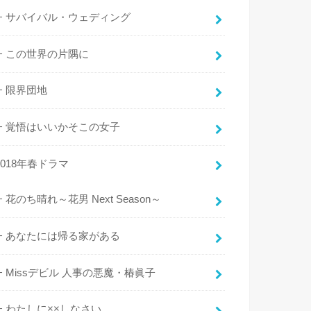
サバイバル・ウェディング
この世界の片隅に
限界団地
覚悟はいいかそこの女子
2018年春ドラマ
花のち晴れ～花男 Next Season～
あなたには帰る家がある
Missデビル 人事の悪魔・椿眞子
わたしに××しなさい