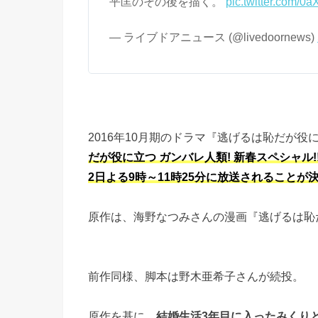
平匡のその後を描く。
pic.twitter.com/0
— ライブドアニュース (@livedoornews)
2016年10月期のドラマ『逃げるは恥だが役
だが役に立つ ガンバレ人類! 新春スペシャル
2日よる9時～11時25分に放送されることが
原作は、海野なつみさんの漫画『逃げるは恥
前作同様、脚本は野木亜希子さんが続投。
原作を基に、
結婚生活3年目に入ったみくり