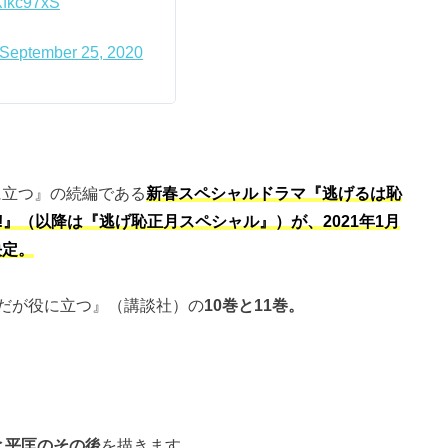
aXfkc97xS
September 25, 2020
に立つ』の続編である
新春スペシャルドラマ『逃げるは恥
!!』（以降は『逃げ恥正月スペシャル』）が、2021年1月
決定。
だが役に立つ』（講談社）の
10巻と11巻。
と平匡のその後
を描きます。