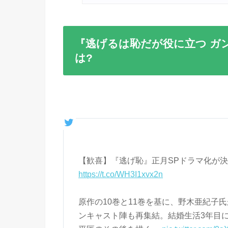
『逃げるは恥だが役に立つ ガン
は?
【歓喜】『逃げ恥』正月SPドラマ化が
https://t.co/WH3I1xvx2n
原作の10巻と11巻を基に、野木亜紀子
ンキャスト陣も再集結。結婚生活3年目