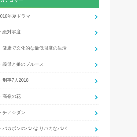
カテゴリー
2018年夏ドラマ
絶対零度
健康で文化的な最低限度の生活
義母と娘のブルース
刑事7人2018
高嶺の花
チア☆ダン
バカボンのパパよりバカなパパ