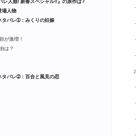
レ人類! 新春スペシャル!!』の原作は?
登場人物
ネタバレ➀：みくりの妊娠
担が激増！
由は？
ネタバレ➁：百合と風見の恋