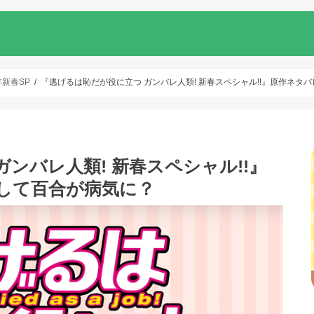
年新春SP
『逃げるは恥だが役に立つ ガンバレ人類! 新春スペシャル!!』原作ネタ
ンバレ人類! 新春スペシャル!!』
して百合が病気に？