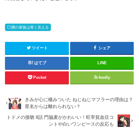
隣の家族は青く見える
ツイート
シェア
はてブ
LINE
Pocket
feedly
きみが心に棲みついた ねじねじマフラーの理由は？
星名からは離れられない？
トドメの接吻 8話 門脇麦がかわいい！旺宰貧血症コ
ントや白いワンピースの反応も