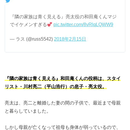
『隣の家族は青く見える』亮太役の和田庵くんマジ
でイケメンすぎる
pic.twitter.com/8vRlqLQWW9
— ラス (@russ5542)
2018年2月15日
『隣の家族は青く見える』和田庵くんの役柄は、スタイ
リスト・川村亮二（平山浩行）の息子・亮太役。
亮太は、亮二と離婚した妻の間の子供で、最近まで母親
と暮らしていました。
しかし母親が亡くなって祖母も身体が弱っているので、