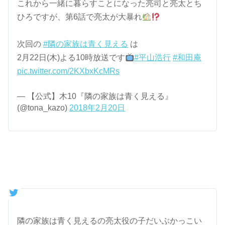
これから一緒に暮らすことになった亮司と亮太とち
ひろですが、第6話で亮太が大暴れ
次回の
#隣の家族は青く見える
は
2月22日(木)よる10時放送です
#平山浩行
#和田庵
pic.twitter.com/2KXbxKcMRs
— 【公式】木10『隣の家族は青く見える』
(@tona_kazo)
2018年2月20日
隣の家族は青く見えるの亮太役の子だいぶかっこい