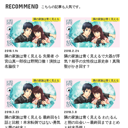
RECOMMEND
こちらの記事も人気です。
隣の家族は青く見える
隣の家族は青く見える
2018.1.14
2018.2.24
隣の家族は青く見える 失業者 小
隣の家族は青く見えるで大器が浮
宮山真一郎役は野間口徹！演技は
気？相手の女性役は原史奈！真飛
名脇役？
聖がかき回す？
隣の家族は青く見える
隣の家族は青く見える
2018.3.23
2018.3.8
隣の家族は青く見える 最終回を1
隣の家族は青く見える わたるん
話と比較！本末転倒ではない勇気
と朔の出会い～最終回までまとめ
と愛の結末！
と結末予想！