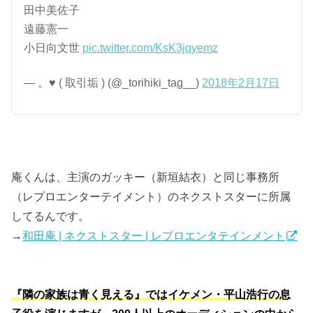
田中美佐子
遠藤憲一
小日向文世
pic.twitter.com/KsK3jqyemz
— 。♥ ( 取引垢 ) (@_torihiki_tag__)
2018年2月17日
庵くんは、主演のガッキー（新垣結衣）と同じ事務所
（レプロエンターテイメント）のネクストスターに所属
してるんです。
→
和田庵 | ネクストスター | レプロエンタテインメント
『隣の家族は青く見える』ではイケメン・平山浩行の息