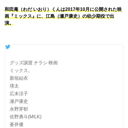
和田庵（わだ いおり）くんは2017年10月に公開された映
画『ミックス』に、江島（瀬戸康史）の幼少期役で出
演。
グッズ譲渡 チラシ 映画
ミックス。
新垣結衣
瑛太
広末涼子
瀬戸康史
永野芽郁
佐野勇斗(M!LK)
蒼井優