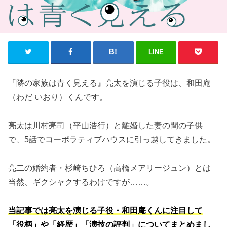
LINE
『隣の家族は青く見える』亮太を演じる子役は、和田庵
（わだ いおり）くんです。
亮太は川村亮司（平山浩行）と離婚した妻の間の子供
で、5話でコーポラティブハウスに引っ越してきました。
亮二の婚約者・杉崎ちひろ（高橋メアリージュン）とは
当然、ギクシャクするわけですが……。
当記事では亮太を演じる子役・和田庵くんに注目して
「役柄」や「経歴」「演技の評判」についてまとめまし