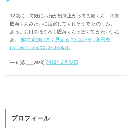
12歳にして既にお顔が出来上がってる庵くん、将来
匠海くんみたいに活躍してくれそうで たのしみ。
あっ、お口のほくろも匠海くんっぽくて かわいいな
あ。
#隣の家族は青く見える
#となかぞ
#和田庵
pic.twitter.com/OfCGOXpk7O
— r. (@___wtsk)
2018年2月22日
プロフィール