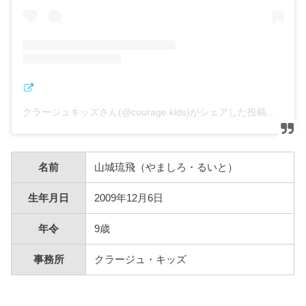
クラージュキッズさん(@courage.kids)がシェアした投稿
–
20
名前
山城琉飛（やましろ・るいと）
生年月日
2009年12月6日
年令
9歳
事務所
クラージュ・キッズ