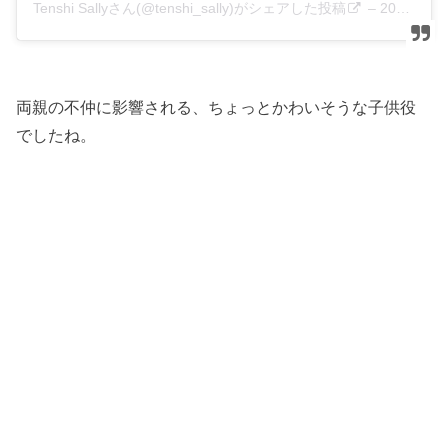
Tenshi Sallyさん(@tenshi_sally)がシェアした投稿
–
2018年 8月月30日午前1時29分PDT
両親の不仲に影響される、ちょっとかわいそうな子供役
でしたね。