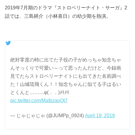
2019年7月期のドラマ『ストロベリーナイト・サーガ』2
話では、三島耕介（小林喜日）の幼少期を熱演。
絶対零度の時に出てた子役の子がめっちゃ知念ちゃ
んそっくりで可愛い～って思ったんだけど、今録画
見てたらストロベリーナイトにも出てきた名前調べ
た！山城琉飛くん！！知念ちゃんに似てる子はるい
とくんと………φ(．．)ﾒﾓﾒﾓ
pic.twitter.com/MaIbzqoQt7
— じゃじゃじゃ (@JUMPp_0924)
April 19, 2019