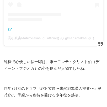
高杉真宙MahiroTakasugi_officialさん(@mahirotakasugi_)がシェアした投稿
純粋で心優しい信一郎は、唯一モンテ・クリスト伯（デ
ィーン・フジオカ）の心を掴んだ人物でしたね。
同年7月期のドラマ『絶対零度〜未然犯罪潜入捜査〜』第
7話で、母親から虐待を受ける少年役を熱演。