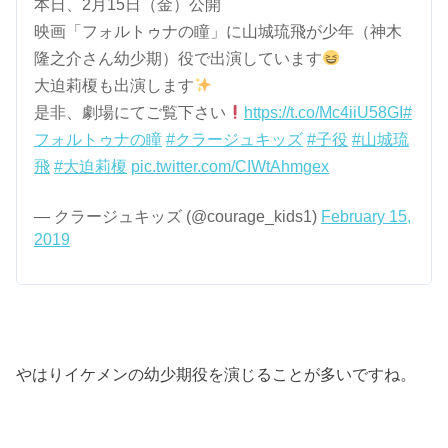
本日、2月15日（金）公開
映画「フォルトゥナの瞳」に山城琉飛が少年（神木
隆之介さん幼少期）役で出演しています
大迫莉榎も出演します
是非、劇場にてご覧下さい
https://t.co/Mc4iiU58GI
#
フォルトゥナの瞳
#クラージュキッズ
#子役
#山城琉
飛
#大迫莉榎
pic.twitter.com/CIWtAhmgex
— クラージュキッズ (@courage_kids1)
February 15,
2019
やはりイケメンの幼少期役を演じることが多いですね。