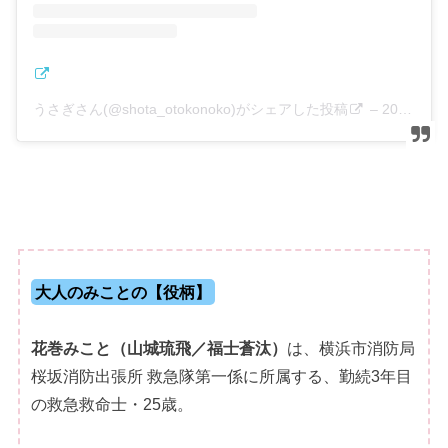
うさぎさん(@shota_otokonoko)がシェアした投稿
–
2019年 7月月20日午後11時00分PDT
大人のみことの【役柄】
花巻みこと（山城琉飛／福士蒼汰）
は、横浜市消防局
桜坂消防出張所 救急隊第一係に所属する、勤続3年目
の救急救命士・25歳。