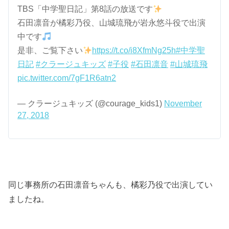
TBS「中学聖日記」第8話の放送です
石田凛音が橘彩乃役、山城琉飛が岩永悠斗役で出演
中です
是非、ご覧下さい
https://t.co/i8XfmNg25h
#中学聖
日記
#クラージュキッズ
#子役
#石田凛音
#山城琉飛
pic.twitter.com/7gF1R6atn2
— クラージュキッズ (@courage_kids1)
November
27, 2018
同じ事務所の石田凛音ちゃんも、橘彩乃役で出演してい
ましたね。