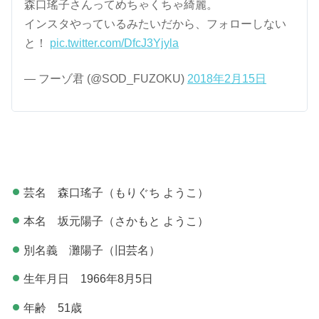
森口瑤子さんってめちゃくちゃ綺麗。
インスタやっているみたいだから、フォローしない
と！
pic.twitter.com/DfcJ3Yjyla
— フーゾ君 (@SOD_FUZOKU)
2018年2月15日
芸名 森口瑤子（もりぐち ようこ）
本名 坂元陽子（さかもと ようこ）
別名義 灘陽子（旧芸名）
生年月日 1966年8月5日
年齢 51歳