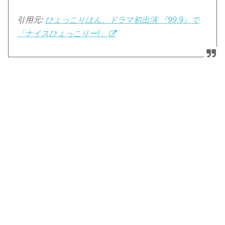
引用元:
ひょっこりはん、ドラマ初出演 『99.9』で
「ナイスひょっこりー!」