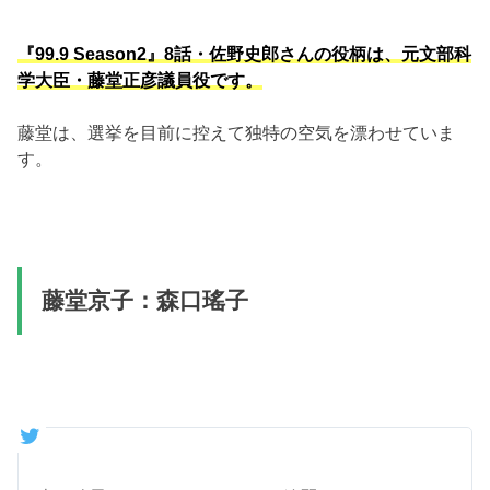
『99.9 Season2』8話・佐野史郎さんの役柄は、元文部科
学大臣・藤堂正彦議員役です。
藤堂は、選挙を目前に控えて独特の空気を漂わせていま
す。
藤堂京子：森口瑤子