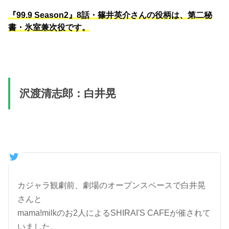
『99.9 Season2』8話・篠井英介さんの役柄は、第二秘
書・氷室兼次役です。
沢渡清志郎：白井晃
カジャラ観劇前、劇場のオープンスペースで白井晃
さんと
mama!milkのお2人によるSHIRAI'S CAFEが催されて
いました。