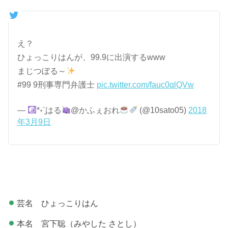
え？
ひょっこりはんが、99.9に出演するwww
まじつぼる～
#99 9刑事専門弁護士
pic.twitter.com/fauc0qlQVw
—
*॰¨̮はる
@かふぇおれ
(@10sato05)
2018
年3月9日
芸名 ひょっこりはん
本名 宮下聡（みやした さとし）