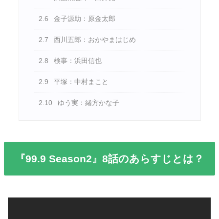
2.6
金子源助：原金太郎
2.7
西川五郎：おかやまはじめ
2.8
検事：浜田信也
2.9
平塚：中村まこと
2.10
ゆう実：緒方かな子
『99.9 Season2』8話のあらすじとは？