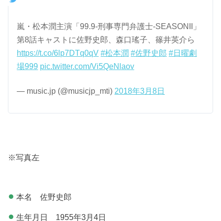
嵐・松本潤主演「99.9-刑事専門弁護士-SEASONII」
第8話キャストに佐野史郎、森口瑤子、篠井英介ら
https://t.co/6lp7DTq0qV
#松本潤
#佐野史郎
#日曜劇
場999
pic.twitter.com/Vi5QeNlaov
— music.jp (@musicjp_mti)
2018年3月8日
※写真左
本名 佐野史郎
生年月日 1955年3月4日