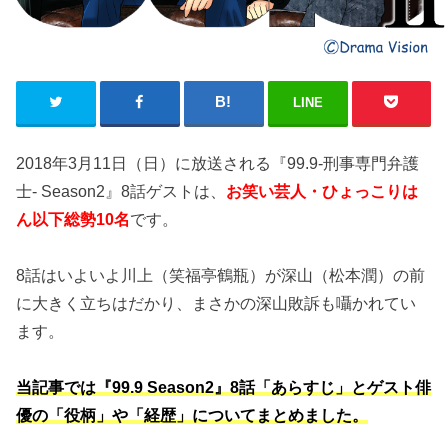
LINE
2018年3月11日（日）に放送される『99.9-刑事専門弁護
士- Season2』8話ゲストは、
お笑い芸人・ひょっこりは
ん以下総勢10名
です。
8話はいよいよ川上（笑福亭鶴瓶）が深山（松本潤）の前
に大きく立ちはだかり、まさかの深山敗訴も囁かれてい
ます。
当記事では『99.9 Season2』8話「あらすじ」とゲスト俳
優の「役柄」や「経歴」についてまとめました。