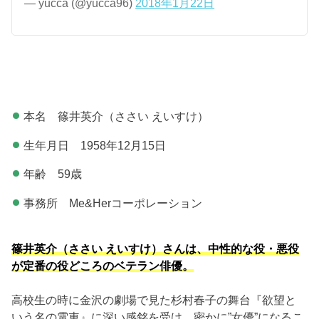
— yucca (@yucca96)
2018年1月22日
本名 篠井英介（ささい えいすけ）
生年月日 1958年12月15日
年齢 59歳
事務所 Me&Herコーポレーション
篠井英介（ささい えいすけ）さんは、中性的な役・悪役
が定番の役どころのベテラン俳優。
高校生の時に金沢の劇場で見た杉村春子の舞台『欲望と
いう名の電車』に深い感銘を受け、密かに”女優”になるこ