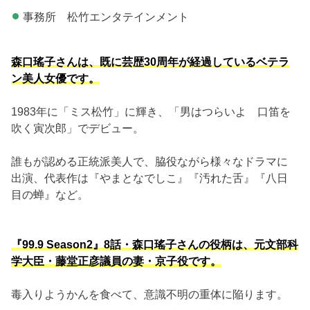
事務所 松竹エンタテインメント
森口瑤子さんは、既に芸歴30周年が経過しているベテラ
ン美人女優です。
1983年に「ミス松竹」に輝き、「男はつらいよ 口笛を
吹く寅次郎」でデビュー。
誰もが認める正統派美人で、脇役ながら様々なドラマに
出演、代表作は『やまとなでしこ』『汚れた舌』『八日
目の蝉』など。
『99.9 Season2』8話・森口瑤子さんの役柄は、元文部科
学大臣・藤堂正彦議員の妻・京子役です。
毒入りようかんを食べて、意識不明の重体に陥ります。