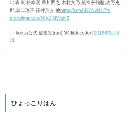
出演 嵐 松本潤,香川照之,木村文乃,笑福亭鶴瓶,佐野史
郎,森口瑤子,篠井英介 他
https://t.co/6BYNvBN7th
pic.twitter.com/20K0INWqN5
— kooss公式 編集室(run) (@jfifdecoder)
2018年3月6
日
ひょっこりはん