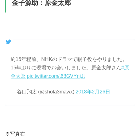
金子源助：原金太郎
約15年程前、NHKのドラマで親子役をやりました。
15年ぶりに現場でお会いしました。原金太郎さん
#原
金太郎
pic.twitter.com/t63GVYnjJt
— 谷口翔太 (@shota3mawx)
2018年2月26日
※写真右