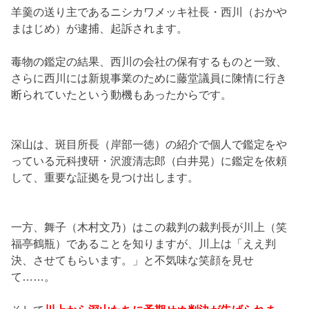
羊羹の送り主であるニシカワメッキ社長・西川（おかや
まはじめ）が逮捕、起訴されます。
毒物の鑑定の結果、西川の会社の保有するものと一致、
さらに西川には新規事業のために藤堂議員に陳情に行き
断られていたという動機もあったからです。
深山は、斑目所長（岸部一徳）の紹介で個人で鑑定をや
っている元科捜研・沢渡清志郎（白井晃）に鑑定を依頼
して、重要な証拠を見つけ出します。
一方、舞子（木村文乃）はこの裁判の裁判長が川上（笑
福亭鶴瓶）であることを知りますが、川上は「ええ判
決、させてもらいます。」と不気味な笑顔を見せ
て……。