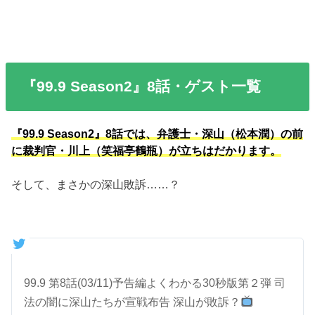
『99.9 Season2』8話・ゲスト一覧
『99.9 Season2』8話では、弁護士・深山（松本潤）の前
に裁判官・川上（笑福亭鶴瓶）が立ちはだかります。
そして、まさかの深山敗訴……？
99.9 第8話(03/11)予告編よくわかる30秒版第２弾 司
法の闇に深山たちが宣戦布告 深山が敗訴？