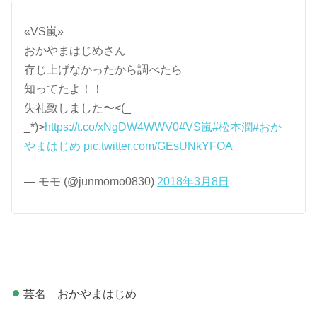
«VS嵐»
おかやまはじめさん
存じ上げなかったから調べたら
知ってたよ！！
失礼致しました〜<(_
_*)>
https://t.co/xNgDW4WWV0
#VS嵐
#松本潤
#おか
やまはじめ
pic.twitter.com/GEsUNkYFOA
— モモ (@junmomo0830)
2018年3月8日
芸名 おかやまはじめ