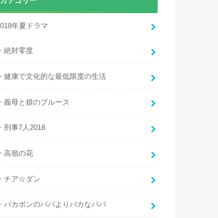
カテゴリー
2018年夏ドラマ
絶対零度
健康で文化的な最低限度の生活
義母と娘のブルース
刑事7人2018
高嶺の花
チア☆ダン
バカボンのパパよりバカなパパ