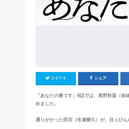
ツイート
シェア
『あなたの番です』9話では、尾野幹葉（奈緒
めました。
通りがかった田宮（生瀬勝久）が、目ェひんむい