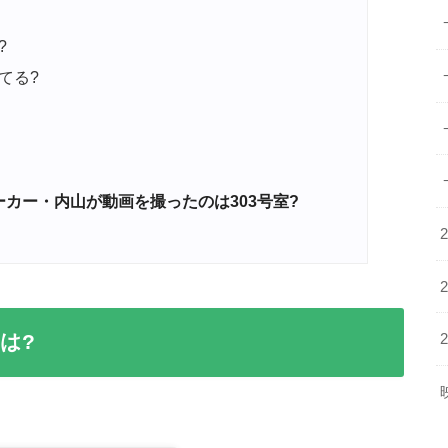
?
てる?
カー・内山が動画を撮ったのは303号室?
は?