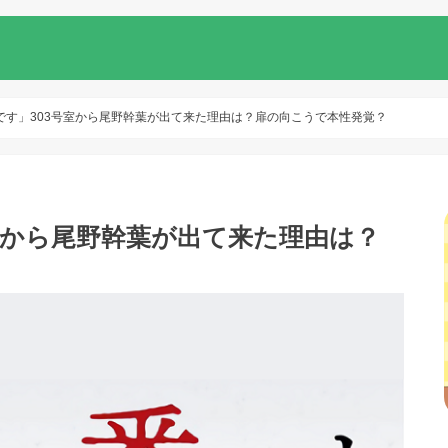
です」303号室から尾野幹葉が出て来た理由は？扉の向こうで本性発覚？
室から尾野幹葉が出て来た理由は？