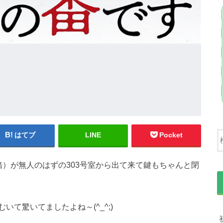
はてブ
LINE
Pocket
）が無人のはずの303号室から出て来て鍵もちゃんと閉
て驚いてましたよね～(^_^;)