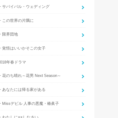
サバイバル・ウェディング
この世界の片隅に
限界団地
覚悟はいいかそこの女子
2018年春ドラマ
花のち晴れ～花男 Next Season～
あなたには帰る家がある
Missデビル 人事の悪魔・椿眞子
わたしに××しなさい