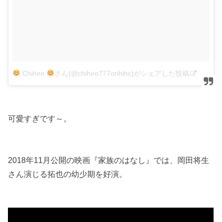
Chihiro
さん(@chihiro777orihihc)がシェアした投稿
–
201
可愛すぎです～。
2018年11月公開の映画『家族のはなし』では、岡田将生
さん演じる拓也の幼少期を好演。