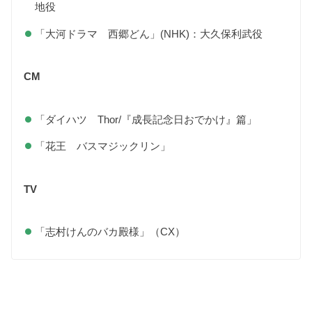
地役
「大河ドラマ 西郷どん」(NHK)：大久保利武役
CM
「ダイハツ Thor/『成長記念日おでかけ』篇」
「花王 バスマジックリン」
TV
「志村けんのバカ殿様」（CX）