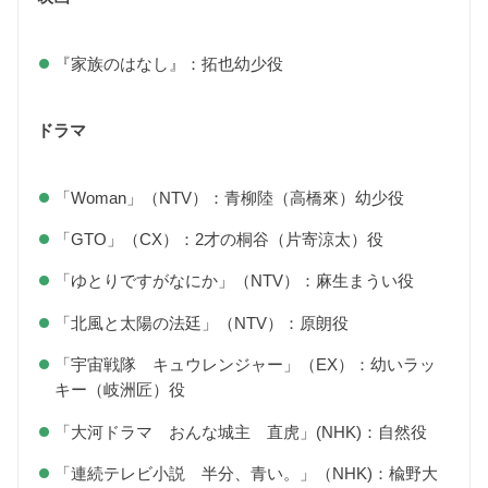
『家族のはなし』：拓也幼少役
ドラマ
「Woman」（NTV）：青柳陸（高橋來）幼少役
「GTO」（CX）：2才の桐谷（片寄涼太）役
「ゆとりですがなにか」（NTV）：麻生まうい役
「北風と太陽の法廷」（NTV）：原朗役
「宇宙戦隊 キュウレンジャー」（EX）：幼いラッ
キー（岐洲匠）役
「大河ドラマ おんな城主 直虎」(NHK)：自然役
「連続テレビ小説 半分、青い。」（NHK)：楡野大