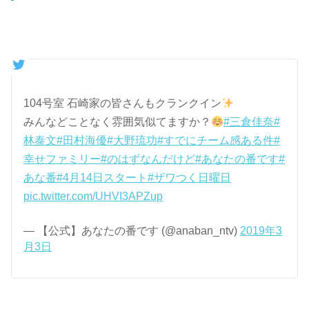
104号室 石崎家の皆さんもクランクイン
みんなどことなく雰囲気似てますか？
#三倉佳奈
#
林泰文
#田村海優
#大野琉功
#すでにチーム感ある件
#
幸せファミリー
#のはずなんだけど
#あなたの番です
#
あな番
#4月14日スタート
#ザワつく日曜日
pic.twitter.com/UHVI3APZup
— 【公式】あなたの番です (@anaban_ntv)
2019年3
月3日