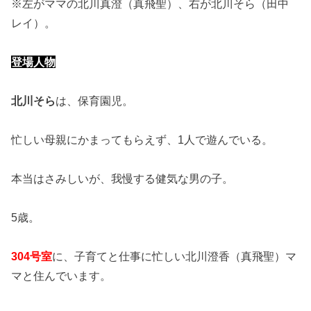
※左がママの北川真澄（真飛聖）、右が北川そら（田中
レイ）。
登場人物
北川そら
は、保育園児。
忙しい母親にかまってもらえず、1人で遊んでいる。
本当はさみしいが、我慢する健気な男の子。
5歳。
304号室
に、子育てと仕事に忙しい北川澄香（真飛聖）マ
マと住んでいます。