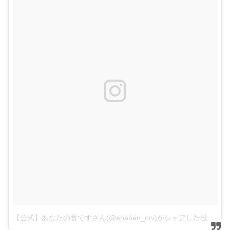
【公式】あなたの番ですさん(@anaban_ntv)がシェアした投稿