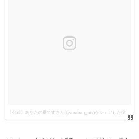
【公式】あなたの番ですさん(@anaban_ntv)がシェアした投稿