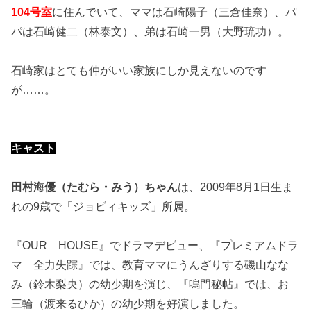
104号室
に住んでいて、ママは石崎陽子（三倉佳奈）、パ
パは石崎健二（林泰文）、弟は石崎一男（大野琉功）。
石崎家はとても仲がいい家族にしか見えないのです
が……。
キャスト
田村海優（たむら・みう）ちゃん
は、2009年8月1日生ま
れの9歳で「ジョビィキッズ」所属。
『OUR HOUSE』でドラマデビュー、『プレミアムドラ
マ 全力失踪』では、教育ママにうんざりする磯山なな
み（鈴木梨央）の幼少期を演じ、『鳴門秘帖』では、お
三輪（渡来るひか）の幼少期を好演しました。