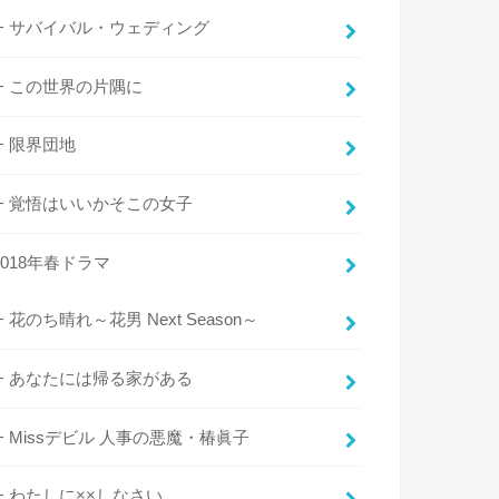
サバイバル・ウェディング
この世界の片隅に
限界団地
覚悟はいいかそこの女子
2018年春ドラマ
花のち晴れ～花男 Next Season～
あなたには帰る家がある
Missデビル 人事の悪魔・椿眞子
わたしに××しなさい