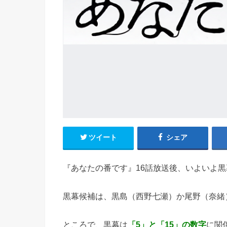
ツイート
シェア
『あなたの番です』16話放送後、いよいよ
黒幕候補は、黒島（西野七瀬）か尾野（奈緒
ところで、黒幕は
「5」と「15」の数字
に関