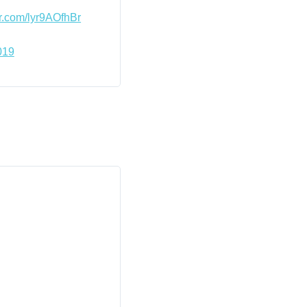
er.com/lyr9AOfhBr
019