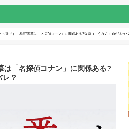
たの番です」考察/黒幕は「名探偵コナン」に関係ある?香南（こうなん）市がネタ
幕は「名探偵コナン」に関係ある?
バレ？