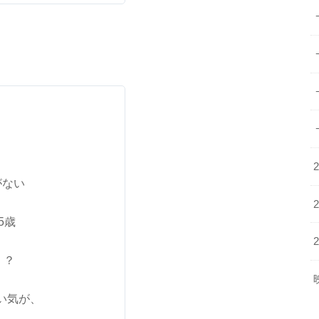
がない
5歳
、？
い気が、