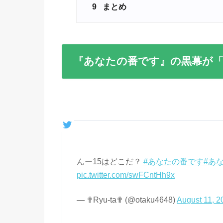
9
まとめ
『あなたの番です』の黒幕が「
んー15はどこだ？
#あなたの番です
#あ
pic.twitter.com/swFCntHh9x
— ✟Ryu-ta✟ (@otaku4648)
August 11, 2