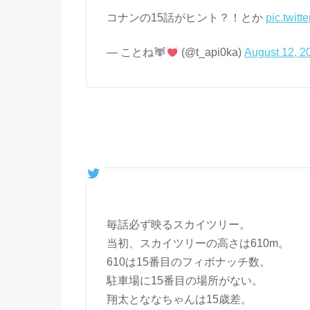
コナンの15話がヒント？！とか
pic.twitt
— ことね
(@t_api0ka)
August 12, 2
毎話必ず映るスカイツリー。
当初、スカイツリーの高さは610m。
610は15番目のフィボナッチ数。
駐車場に15番目の場所がない。
翔太とななちゃんは15歳差。