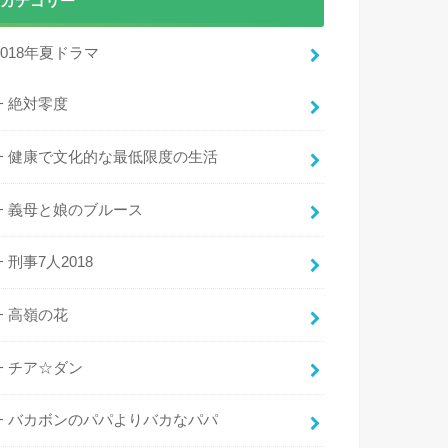
カテゴリー
2018年夏ドラマ
絶対零度
健康で文化的な最低限度の生活
義母と娘のブルース
刑事7人2018
高嶺の花
チア☆ダン
バカボンのパパよりバカなパパ