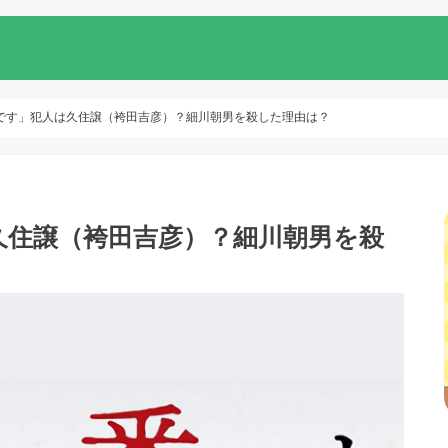
です」犯人は久住譲（袴田吉彦）？細川朝男を殺した理由は？
久住譲（袴田吉彦）？細川朝男を殺