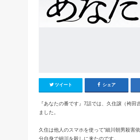
ツイート
シェア
『あなたの番です』7話では、久住譲（袴田
ました。
久住は他人のスマホを使って“細川朝男殺害
分自身で細川を殺しに来たのです。