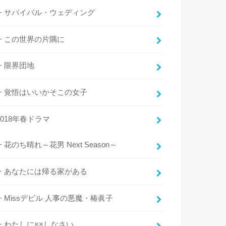
サバイバル・ウェディング
この世界の片隅に
限界団地
覚悟はいいかそこの女子
2018年春ドラマ
花のち晴れ～花男 Next Season～
あなたには帰る家がある
Missデビル 人事の悪魔・椿眞子
わたしに××しなさい