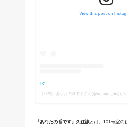
View this post on Insta
【公式】あなたの番ですさん(@anaban_ntv)
『あなたの番です』久住譲
とは、101号室の