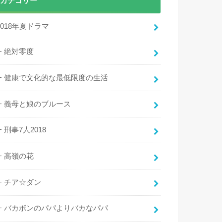
カテゴリー
2018年夏ドラマ
絶対零度
健康で文化的な最低限度の生活
義母と娘のブルース
刑事7人2018
高嶺の花
チア☆ダン
バカボンのパパよりバカなパパ