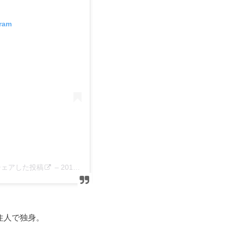
gram
がシェアした投稿
–
2019年 3月月13日午前2時00分PDT
住人で独身。