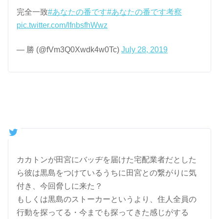
完全一致
#あなたの番です
#あなたの番です考察
pic.twitter.com/lfnbsfhWwz
— 勝 (@fVm3Q0Xwdk4w0Tc)
July 28, 2019
カカトンが田宮にバッヂを届けた宅配業者だとした
ら彼は黒島をつけているうちに田宮との繋がりに気
付き、今回脅しに来た？
もしくは黒島のストーカーというより、住人全員の
行動を探ってる・今までも探ってきた感じがする