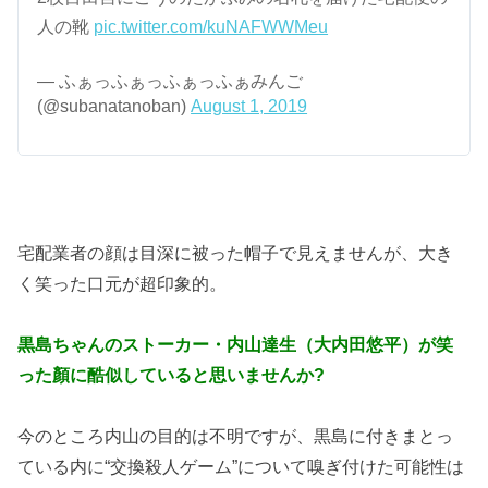
人の靴
pic.twitter.com/kuNAFWWMeu
— ふぁっふぁっふぁっふぁみんご
(@subanatanoban)
August 1, 2019
宅配業者の顔は目深に被った帽子で見えませんが、大き
く笑った口元が超印象的。
黒島ちゃんのストーカー・内山達生（大内田悠平）が笑
った顏に酷似していると思いませんか?
今のところ内山の目的は不明ですが、黒島に付きまとっ
ている内に“交換殺人ゲーム”について嗅ぎ付けた可能性は