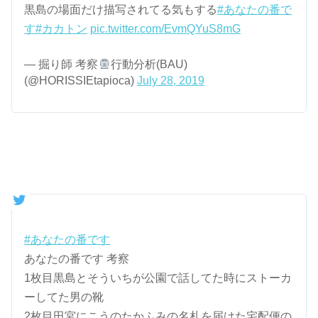
黒島の場面だけ描写されてる気もする
#あなたの番で
す
#カカトン
pic.twitter.com/EvmQYuS8mG
— 掘り師 考察
行動分析(BAU)
(@HORISSIEtapioca)
July 28, 2019
#あなたの番です
あなたの番です 考察
1枚目黒島とそういちが公園で話してた時にストーカ
ーしてた男の靴
2枚目田宮にこうのたかふみの名札を届けた宅配便の