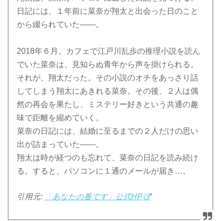
日記には、１年前に菜奈が翔太と出会った日のこと
から綴られていた――。
2018年６月。カフェで江戸川乱歩の推理小説を読ん
でいた菜奈は、見知らぬ青年から声を掛けられる。
それが、翔太だった。その小説のオチをあっさり話
してしまう翔太にあきれる菜奈。その後、２人は偶
然の再会を果たし、ミステリー好きという共通の趣
味で距離を縮めていく。
菜奈の日記には、結婚に至るまでの２人だけの思い
出が詰まっていた――。
翔太は時が経つのも忘れて、菜奈の日記を読み続け
る。すると、パソコンに１通のメールが届き…。
引用元:
「あなたの番です」公式HP