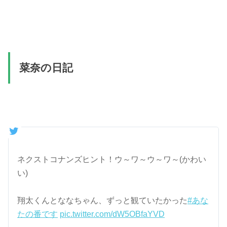
菜奈の日記
ネクストコナンズヒント！ウ～ワ～ウ～ワ～(かわい
い)
翔太くんとななちゃん、ずっと観ていたかった
#あな
たの番です
pic.twitter.com/dW5OBfaYVD