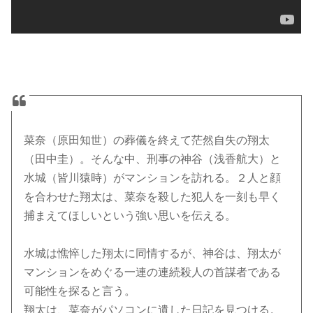
菜奈（原田知世）の葬儀を終えて茫然自失の翔太
（田中圭）。そんな中、刑事の神谷（浅香航大）と
水城（皆川猿時）がマンションを訪れる。２人と顔
を合わせた翔太は、菜奈を殺した犯人を一刻も早く
捕まえてほしいという強い思いを伝える。
水城は憔悴した翔太に同情するが、神谷は、翔太が
マンションをめぐる一連の連続殺人の首謀者である
可能性を探ると言う。
翔太は、菜奈がパソコンに遺した日記を見つける。