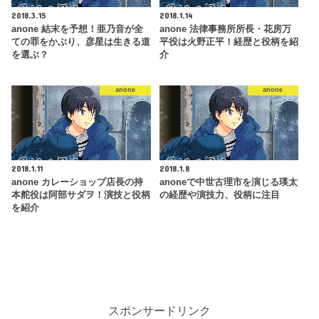
2018.3.15
2018.1.14
anone 結末を予想！亜乃音が全
anone 法律事務所所長・花房万
ての罪をかぶり、彦星は生きる道
平役は火野正平！経歴と役柄を紹
を選ぶ？
介
anone
anone
2018.1.11
2018.1.8
anone カレーショップ店長の持
anoneで中世古理市を演じる瑛太
本舵役は阿部サダヲ！演技と役柄
の経歴や演技力、役柄に注目
を紹介
スポンサードリンク