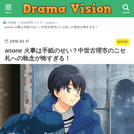
menu
search
HOME
2018年冬ドラマ
anone
anone 火事は手紙のせい？中世古理市のニセ札への執念が怖すぎる！
2018.02.17
anone
anone 火事は手紙のせい？中世古理市のニセ
札への執念が怖すぎる！