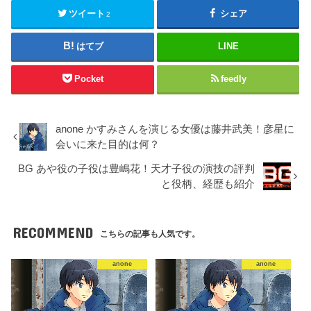
ツイート
シェア
2
はてブ
LINE
Pocket
feedly
anone かすみさんを演じる女優は藤井武美！彦星に
会いに来た目的は何？
BG あや役の子役は豊嶋花！天才子役の演技の評判
と役柄、経歴も紹介
RECOMMEND
こちらの記事も人気です。
anone
anone