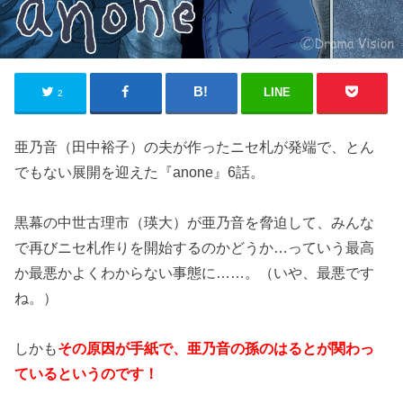
LINE
2
亜乃音（田中裕子）の夫が作ったニセ札が発端で、とん
でもない展開を迎えた『anone』6話。
黒幕の中世古理市（瑛大）が亜乃音を脅迫して、みんな
で再びニセ札作りを開始するのかどうか…っていう最高
か最悪かよくわからない事態に……。（いや、最悪です
ね。）
しかも
その原因が手紙で、亜乃音の孫のはるとが関わっ
ているというのです！