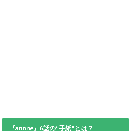
『anone』6話の“手紙”とは？