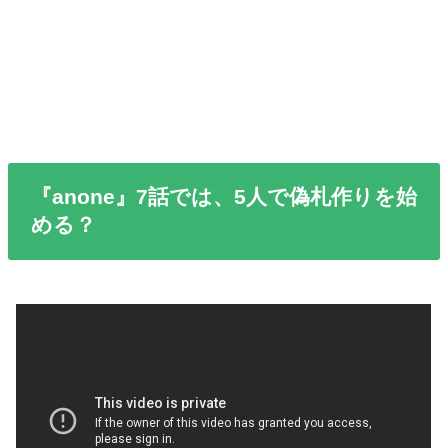
『anone』7話では、5人で偽札作りを始
める？