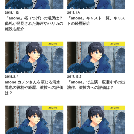
2018.1.12
2018.1.4
「anone」柘（つげ）の場所は？
「anone」キャスト一覧、キャス
偽札が発見された海岸やハリカの
トの経歴紹介
施設も紹介
anone
anone
2018.2.4
2017.12.3
anone カノンさんを演じる清水
「anone」で主演・広瀬すずの出
尋也の役柄や経歴、演技への評価
演作、演技力への評価は？
は？
anone
anone