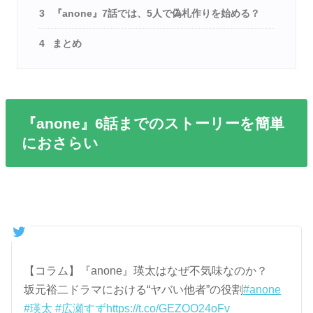
3
『anone』7話では、5人で偽札作りを始める？
4
まとめ
『anone』6話までのストーリーを簡単
におさらい
【コラム】『anone』瑛太はなぜ不気味なのか？
坂元裕二ドラマにおける“ヤバい他者”の役割
#anone
#瑛太
#広瀬すず
https://t.co/GEZOO24oFv