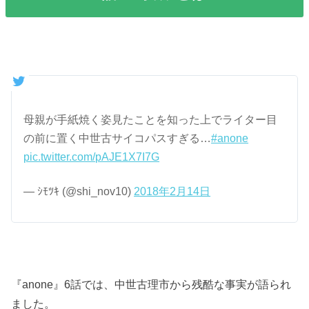
母親が手紙焼く姿見たことを知った上でライター目
の前に置く中世古サイコパスすぎる…
#anone
pic.twitter.com/pAJE1X7I7G
— ｼﾓﾂｷ (@shi_nov10)
2018年2月14日
『anone』6話では、中世古理市から残酷な事実が語られ
ました。