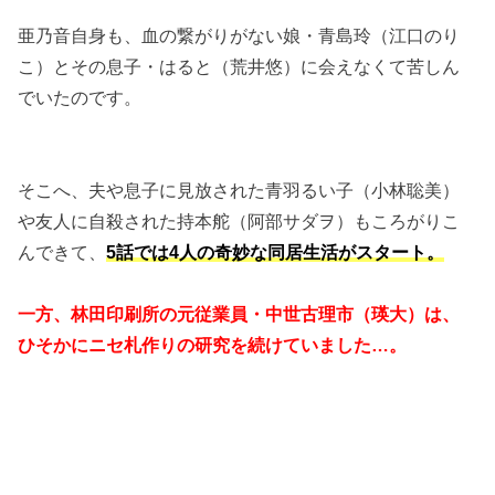
亜乃音自身も、血の繋がりがない娘・青島玲（江口のり
こ）とその息子・はると（荒井悠）に会えなくて苦しん
でいたのです。
そこへ、夫や息子に見放された青羽るい子（小林聡美）
や友人に自殺された持本舵（阿部サダヲ）もころがりこ
んできて、
5話では4人の奇妙な同居生活がスタート。
一方、林田印刷所の元従業員・中世古理市（瑛大）は、
ひそかにニセ札作りの研究を続けていました…。