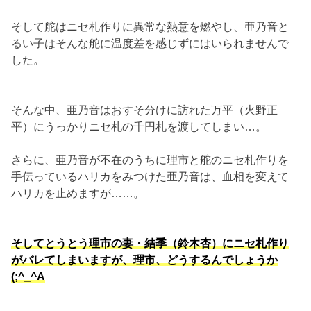
そして舵はニセ札作りに異常な熱意を燃やし、亜乃音と
るい子はそんな舵に温度差を感じずにはいられませんで
した。
そんな中、亜乃音はおすそ分けに訪れた万平（火野正
平）にうっかりニセ札の千円札を渡してしまい…。
さらに、亜乃音が不在のうちに理市と舵のニセ札作りを
手伝っているハリカをみつけた亜乃音は、血相を変えて
ハリカを止めますが……。
そしてとうとう理市の妻・結季（鈴木杏）にニセ札作り
がバレてしまいますが、理市、どうするんでしょうか
(;^_^A