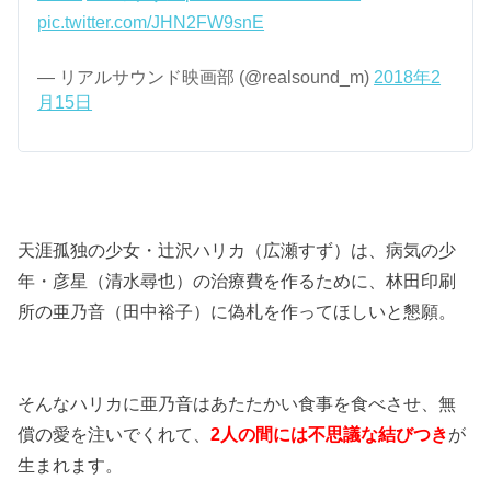
pic.twitter.com/JHN2FW9snE
— リアルサウンド映画部 (@realsound_m)
2018年2
月15日
天涯孤独の少女・辻沢ハリカ（広瀬すず）は、病気の少
年・彦星（清水尋也）の治療費を作るために、林田印刷
所の亜乃音（田中裕子）に偽札を作ってほしいと懇願。
そんなハリカに亜乃音はあたたかい食事を食べさせ、無
償の愛を注いでくれて、
2人の間には不思議な結びつき
が
生まれます。