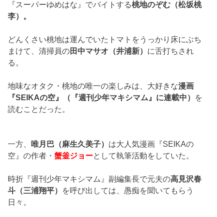
『スーパーゆめはな』でバイトする
桃地のぞむ（松坂桃
李）。
どんくさい桃地は運んでいたトマトをうっかり床にぶち
まけて、清掃員の
田中マサオ（井浦新）
に舌打ちされ
る。
地味なオタク・桃地の唯一の楽しみは、大好きな
漫画
『SEIKAの空』（『週刊少年マキシマム』に連載中）
を
読むことだった。
一方、
唯月巴（麻生久美子）
は大人気漫画『SEIKAの
空』の作者・
蟹釜ジョー
として執筆活動をしていた。
時折『週刊少年マキシマム』副編集長で元夫の
高見沢春
斗（三浦翔平）
を呼び出しては、愚痴を聞いてもらう
日々。