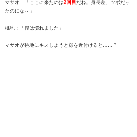
マサオ：「ここに来たのは
2回目
だね。身長差、ツボだっ
たのにな～」
桃地：「僕は慣れました」
マサオが桃地にキスしようと顔を近付けると……？