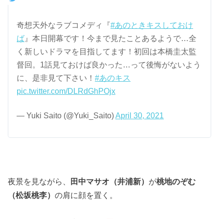
奇想天外なラブコメディ『
#あのときキスしておけ
ば
』本日開幕です！今まで見たことあるようで…全
く新しいドラマを目指してます！初回は本橋圭太監
督回。1話見ておけば良かった…って後悔がないよう
に、是非見て下さい！
#あのキス
pic.twitter.com/DLRdGhPOjx
— Yuki Saito (@Yuki_Saito)
April 30, 2021
夜景を見ながら、
田中マサオ（井浦新）
が
桃地のぞむ
（松坂桃李）
の肩に顔を置く。