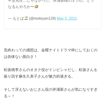
中堂先生…じゃなかった、井浦新様のオジ巴、どう
なるんやろか〜
— もとば
(@motoyan128)
May 5, 2021
見終わっての感想は、金曜ナイトドラマ枠にしておくの
は勿体ない面白さ！
松坂桃李さんのオタク役がドンピシャだし、松坂さんを
振り回す麻生久美子さんが魅力的過ぎる。
そして冴えないおじさん役の井浦新さんが気になりすぎ
る～！