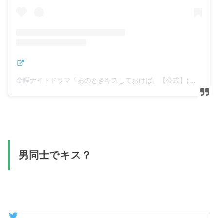
金曜ナイトドラマ「あのときキスしておけば」【公式】(@anokiss2021)がシェアした投稿
男同士でキス？