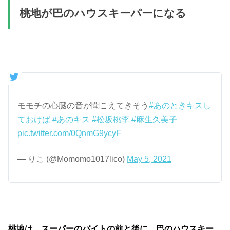
桃地が巴のハウスキーパーになる
モモチの心臓の音が聞こえてきそう
#あのときキスし
ておけば
#あのキス
#松坂桃李
#麻生久美子
pic.twitter.com/0QnmG9ycyF
— りこ (@Momomo1017lico)
May 5, 2021
桃地は、スーパーのバイトの前と後に、巴のハウスキー