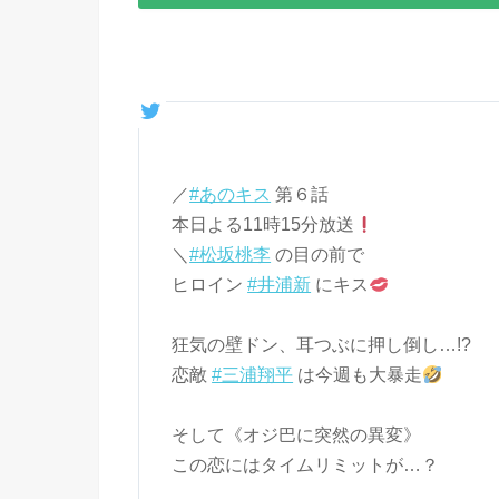
／
#あのキス
第６話
本日よる11時15分放送
＼
#松坂桃李
の目の前で
ヒロイン
#井浦新
にキス
狂気の壁ドン、耳つぶに押し倒し…!?
恋敵
#三浦翔平
は今週も大暴走
そして《オジ巴に突然の異変》
この恋にはタイムリミットが…？