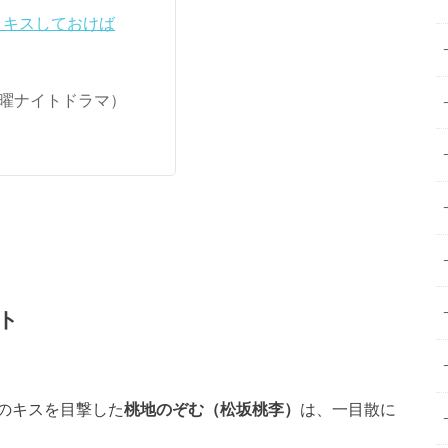
きキスしておけば
金曜ナイトドラマ）
ト
のキスを目撃した
桃地のぞむ（松坂桃李）
は、一目散に