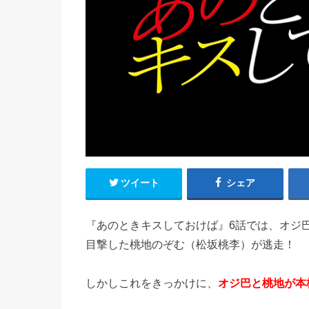
ツイート
シェア
『あのときキスしておけば』6話では、オジ
目撃した桃地のぞむ（松坂桃李）が逃走！
しかしこれをきっかけに、
オジ巴と桃地が本