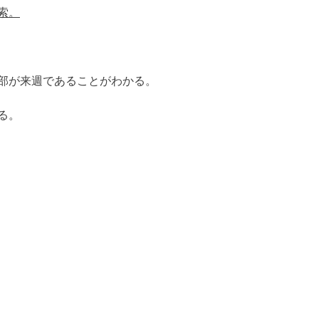
索。
部が来週であることがわかる。
る。