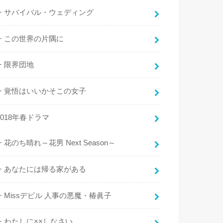
サバイバル・ウェディング
この世界の片隅に
限界団地
覚悟はいいかそこの女子
2018年春ドラマ
花のち晴れ～花男 Next Season～
あなたには帰る家がある
Missデビル 人事の悪魔・椿眞子
わたしに××しなさい