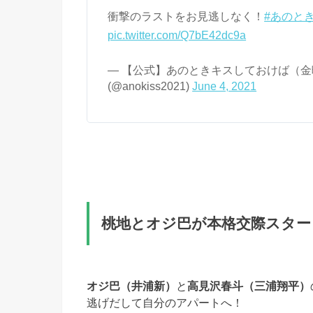
衝撃のラストをお見逃しなく！
#あのと
pic.twitter.com/Q7bE42dc9a
— 【公式】あのときキスしておけば（
(@anokiss2021)
June 4, 2021
桃地とオジ巴が本格交際スター
オジ巴（井浦新）
と
高見沢春斗（三浦翔平）
逃げだして自分のアパートへ！