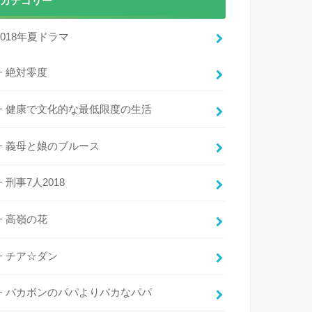
カテゴリー
2018年夏ドラマ
絶対零度
健康で文化的な最低限度の生活
義母と娘のブルース
刑事7人2018
高嶺の花
チア☆ダン
バカボンのパパよりバカなパパ