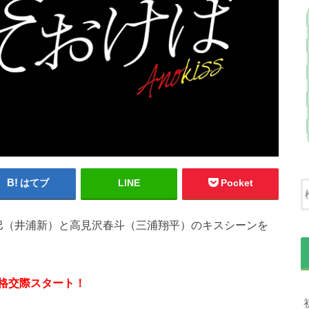
はてブ
LINE
Pocket
巴（井浦新）と高見沢春斗（三浦翔平）のキスシーンを
格交際スタート！