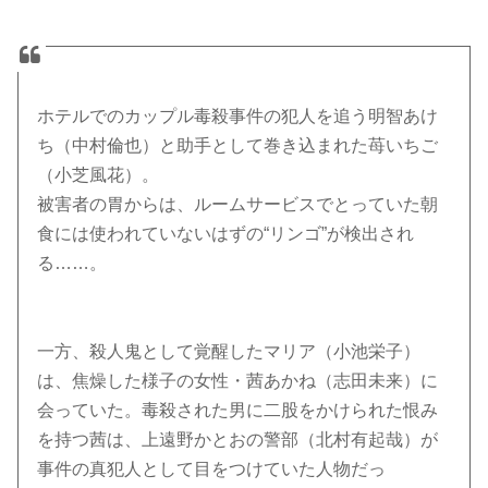
ホテルでのカップル毒殺事件の犯人を追う明智あけ
ち（中村倫也）と助手として巻き込まれた苺いちご
（小芝風花）。
被害者の胃からは、ルームサービスでとっていた朝
食には使われていないはずの“リンゴ”が検出され
る……。
一方、殺人鬼として覚醒したマリア（小池栄子）
は、焦燥した様子の女性・茜あかね（志田未来）に
会っていた。毒殺された男に二股をかけられた恨み
を持つ茜は、上遠野かとおの警部（北村有起哉）が
事件の真犯人として目をつけていた人物だっ