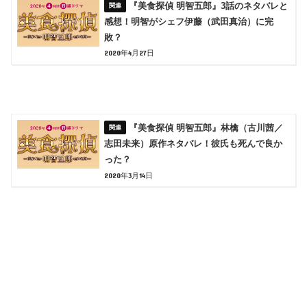
『美食探偵 明智五郎』3話のネタバレと
感想！明智がシェフ伊藤（武田真治）に完
敗？
2020年4月27日
『美食探偵 明智五郎』林檎（古川茜／
志田未来）原作ネタバレ！彼氏も死んで良か
った？
2020年3月14日