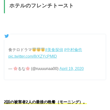
ホテルのフレンチトースト
食テロドラマ
#美食探偵
#中村倫也
pic.twitter.com/8rXZYcPMlD
—
るな
(@ruuuunaa00)
April 19, 2020
2話の被害者2人の最後の晩餐（モーニング）。