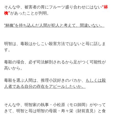
そんな中、被害者の胃にフルーツ盛り合わせにはない
“林
檎”
があったことが判明。
“林檎”を持ち込んだ人間が犯人と考えて、間違いない。
明智は、毒殺はかしこい殺害方法ではないと苺に話しま
す。
毒殺の場合、必ず司法解剖されるから足がつく可能性が
高いから。
毒殺を選ぶ人間は、推理小説好きのバカか、
もしくは殺
人者である自分の存在をアピールしたいか。
そんな中、明智家の執事・小松原（モロ師岡）がやって
きて、明智と苺は明智の母親・寿々栄（財前直見）と食