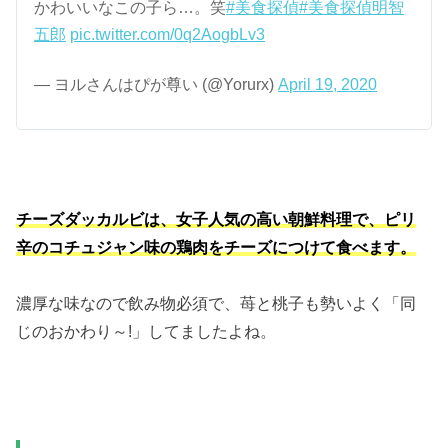
かわいいなこの子ら…。笑
#美食探偵
#美食探偵明智
五郎
pic.twitter.com/0q2AogbLv3
— ヨルさんはぴが尊い (@Yorurx)
April 19, 2020
チーズダッカルビは、女子人気の高い朝鮮料理で、ピリ
辛のコチュジャン味の鶏肉をチーズにつけて食べます。
濃厚な味なので飲み物必須で、苺と桃子も勢いよく「同
じのおかわり～!」してましたよね。