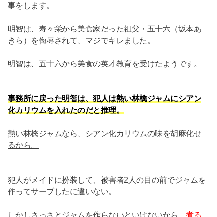
事をします。
明智は、寿々栄から美食家だった祖父・五十六（坂本あ
きら）を侮辱されて、マジでキレました。
明智は、五十六から美食の英才教育を受けたようです。
事務所に戻った明智は、犯人は熱い林檎ジャムにシアン
化カリウムを入れたのだと推理。
熱い林檎ジャムなら、シアン化カリウムの味を胡麻化せ
るから。
犯人がメイドに扮装して、被害者2人の目の前でジャムを
作ってサーブしたに違いない。
しかしさっさとジャムを作らないといけないから、
煮る