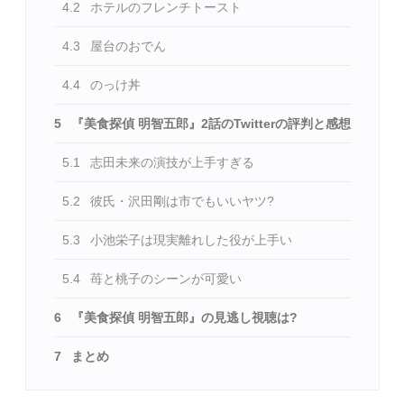
4.2
ホテルのフレンチトースト
4.3
屋台のおでん
4.4
のっけ丼
5
『美食探偵 明智五郎』2話のTwitterの評判と感想
5.1
志田未来の演技が上手すぎる
5.2
彼氏・沢田剛は市でもいいヤツ?
5.3
小池栄子は現実離れした役が上手い
5.4
苺と桃子のシーンが可愛い
6
『美食探偵 明智五郎』の見逃し視聴は?
7
まとめ