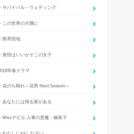
サバイバル・ウェディング
この世界の片隅に
限界団地
覚悟はいいかそこの女子
2018年春ドラマ
花のち晴れ～花男 Next Season～
あなたには帰る家がある
Missデビル 人事の悪魔・椿眞子
わたしに××しなさい