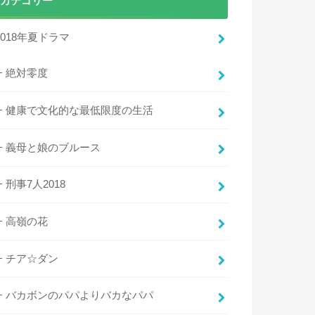
カテゴリー
2018年夏ドラマ
絶対零度
健康で文化的な最低限度の生活
義母と娘のブルース
刑事7人2018
高嶺の花
チア☆ダン
バカボンのパパよりバカなパパ