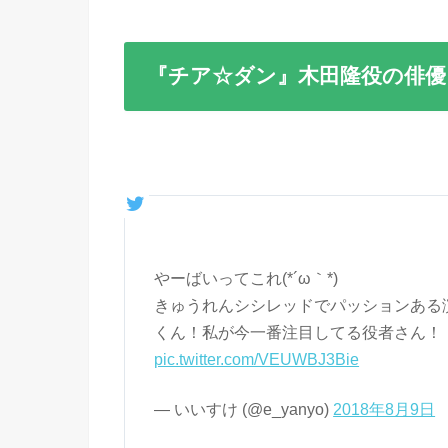
『チア☆ダン』木田隆役の俳優
やーばいってこれ(*´ω｀*)
きゅうれんシシレッドでパッションある
くん！私が今一番注目してる役者さん！
pic.twitter.com/VEUWBJ3Bie
— いいすけ (@e_yanyo)
2018年8月9日