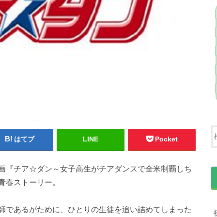
はてブ
LINE
Pocket
画『チア☆ダン～女子高生がチアダンスで全米制覇しち
青春ストーリー。
師であるがために、ひとりの生徒を追い詰めてしまった