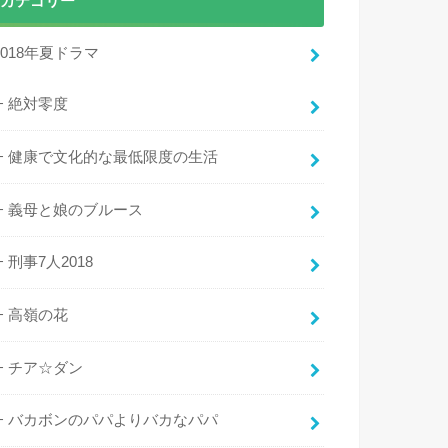
カテゴリー
2018年夏ドラマ
絶対零度
健康で文化的な最低限度の生活
義母と娘のブルース
刑事7人2018
高嶺の花
チア☆ダン
バカボンのパパよりバカなパパ