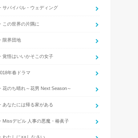
サバイバル・ウェディング
この世界の片隅に
限界団地
覚悟はいいかそこの女子
2018年春ドラマ
花のち晴れ～花男 Next Season～
あなたには帰る家がある
Missデビル 人事の悪魔・椿眞子
わたしに××しなさい