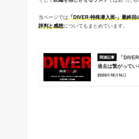
当ページでは
「DIVER-特殊潜入班-」最終
評判と感想
についてもまとめています。
「DIV
過去は繋がってい
2020年10月14日