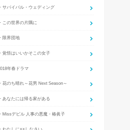
サバイバル・ウェディング
この世界の片隅に
限界団地
覚悟はいいかそこの女子
2018年春ドラマ
花のち晴れ～花男 Next Season～
あなたには帰る家がある
Missデビル 人事の悪魔・椿眞子
わたしに××しなさい