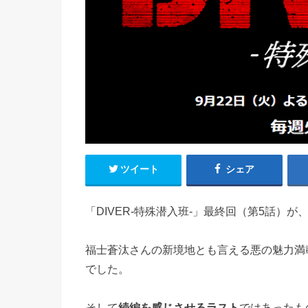
ツイート
シェア
「DIVER-特殊潜入班-」最終回（第5話）が
福士蒼汰さんの新境地とも言える悪の魅力満
でした。
そして
続編を感じさせるラスト
ではあったも