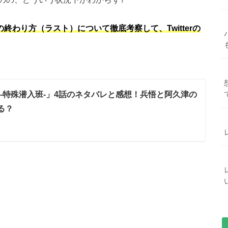
回の終わり方（ラスト）について徹底考察して、Twitterの
ER-特殊潜入班-」4話のネタバレと感想！兵悟と阿久津の
る？