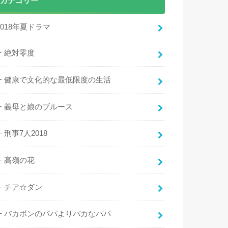
カテゴリー
2018年夏ドラマ
絶対零度
健康で文化的な最低限度の生活
義母と娘のブルース
刑事7人2018
高嶺の花
チア☆ダン
バカボンのパパよりバカなパパ