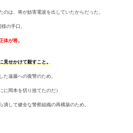
たのは、将が妨害電波を出していたからだった。
同様の手口。
正体が将。
に見せかけて殺すこと。
した遠藤への復讐のため。
にに岡本を切り捨てたのだ）
ら潰して健全な警察組織の再構築のため。