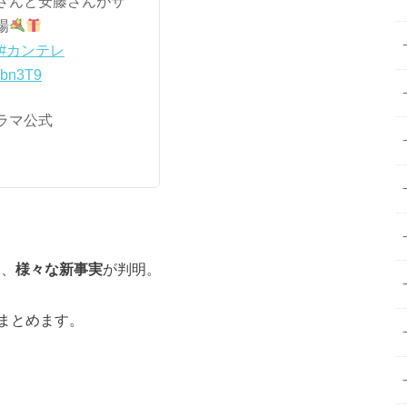
さんと安藤さんがサ
場
#カンテレ
X9bn3T9
ドラマ公式
は、
様々な新事実
が判明。
まとめます。