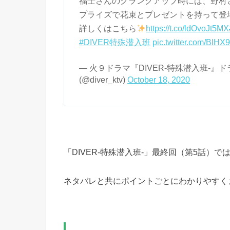
福士さんのクランクアップ時には、野村
プライズで花束とプレゼントを持って登
詳しくはこちら
https://t.co/ldOvoJt5MX
#DIVER特殊潜入班
pic.twitter.com/BlH
— 火９ドラマ『DIVER-特殊潜入班-』
(@diver_ktv)
October 18, 2020
「DIVER-特殊潜入班-」最終回（第5話）で
ネタバレと共にポイントごとにわかりやすく