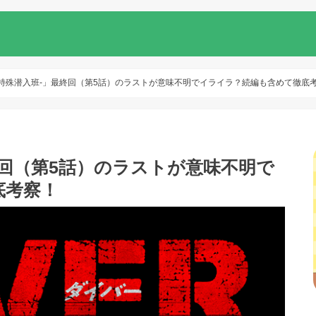
R-特殊潜入班-」最終回（第5話）のラストが意味不明でイライラ？続編も含めて徹底
最終回（第5話）のラストが意味不明で
底考察！