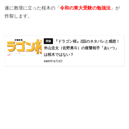
遂に教壇に立った桜木の「
令和の東大受験の勉強法
」が
炸裂します。
『ドラゴン桜』2話のネタバレと感想！
米山圭太（佐野勇斗）の復讐相手「あいつ」
は桜木ではない？
2021年5月3日