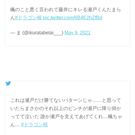
楓のこと悪く言われて藤井にキレる瀬戸くんたまら
ん
#ドラゴン桜
pic.twitter.com/6B4E2hZfBd
— ま (@ikuratabetai___)
May 9, 2021
これは瀬戸だけ勝てないパターンじゃ……と思って
いたらまさかのそれ以上のピンチが瀬戸に降り掛か
ってて泣いた 誰か瀬戸を支えてあげてくれ…楓ちゃ
ん…
#ドラゴン桜