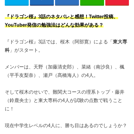
『ドラゴン桜』3話のネタバレと感想！Twitter投稿、
YouTuber発信の勉強法はどんな効果がある？
『ドラゴン桜』3話では、桜木（阿部寛）による「
東大専
科
」がスタート。
メンバーは、天野（加藤清史郎）、菜緒（南沙良）、楓
（平手友梨奈）、瀬戸（髙橋海人）の4人。
そして桜木のせいで、難関大コースの理系トップ・藤井
（鈴鹿央士）と東大専科の4人が試験の点数で戦うこと
に！
現在中学生レベルの4人に、勝ち目はあるのでしょうか？