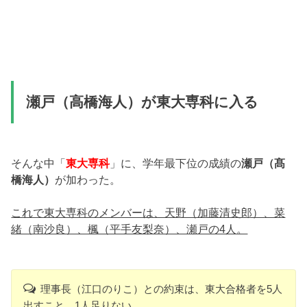
瀬戸（高橋海人）が東大専科に入る
そんな中「
東大専科
」に、学年最下位の成績の
瀬戸（髙
橋海人）
が加わった。
これで東大専科のメンバーは、天野（加藤清史郎）、菜
緒（南沙良）、楓（平手友梨奈）、瀬戸の4人。
理事長（江口のりこ）との約束は、東大合格者を5人
出すこと。1人足りない。