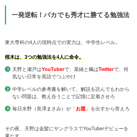
一発逆転！バカでも秀才に勝てる勉強法
東大専科の4人の現時点での実力は、中学生レベル。
桜木は、3つの勉強法を4人に命令。
天野と瀬戸は
YouTuber
で、菜緒と楓は
Twitter
で、何
気ない日常を英語でつぶやけ
中学レベルの参考書を解いて、解説を読んでもわから
ない問題は、教え合うことで記憶に定着させろ
毎日水野（長澤まさみ）が「
お題
」を出すから答えろ
その夜、天野は金髪にサングラスでYouTuberデビューを
果たす。