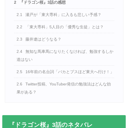
2
『ドラゴン桜』3話の感想
2.1
瀬戸が「東大専科」に入るも悲しい予感？
2.2
「東大専科」5人目の「優秀な生徒」とは？
2.3
藤井遼はどうなる？
2.4
無知な馬車馬になりたくなければ、勉強するしか
道はない
2.5
16年前の名台詞「バカとブスほど東大へ行け！」
2.6
Twitter投稿、YouTuber発信の勉強法はどんな効
果がある？
『ドラゴン桜』3話のネタバレ