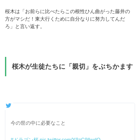
桜木は「お前らに比べたらこの根性ひん曲がった藤井の
方がマシだ！東大行くために自分なりに努力してんだ
ろ」と言い返す。
桜木が生徒たちに「親切」をぶちかます
今の世の中に必要なこと
#ドラゴン桜
pic.twitter.com/Y9zC9IlwdO