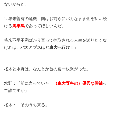
ないからだ。
世界未曽有の危機、国はお前らにバカなまま金を払い続
ける
馬車馬
であってほしいんだ。
将来不平不満ばかり言って搾取される人生を送りたくな
ければ、
バカとブスほど東大へ行け！
」
桜木と水野は、なんとか首の皮一枚繋がった。
水野：「前に言っていた、
（東大専科の）優秀な候補
っ
て誰ですか」
桜木：「そのうち来る」