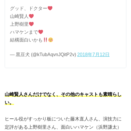
グッド、ドクター
山崎賢人
上野樹里
ハマケンまで
結構面白いかも
— 黒豆犬 (@kTubAqvnJQitP2v)
2018年7月12日
山崎賢人さんだけでなく、その他のキャストも素晴らし
い。
ヒール役がすっかり板についた藤木直人さん、演技力に
定評がある上野樹里さん、面白いハマケン（浜野謙太）