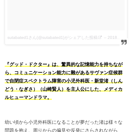
sutabated1さん(@sutabated1)がシェアした投稿
–
2018年 7月月12日午後4時26分PDT
『グッド・ドクター』は、驚異的な記憶能力を持ちなが
ら、コミュニケーション能力に難があるサヴァン症候群
で自閉症スペクトラム障害の小児外科医・新堂渚（しん
どう・なぎさ）（山崎賢人）を主人公にした、メディカ
ルヒューマンドラマ。
幼い頃から小児外科医になることが夢だった渚は様々な
問題を抱え、周りからの偏見や反発にさらされながら