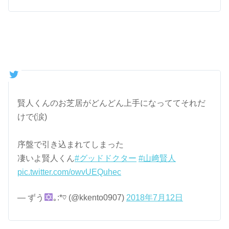
賢人くんのお芝居がどんどん上手になっててそれだ
けで(涙)
序盤で引き込まれてしまった
凄いよ賢人くん
#グッドドクター
#山﨑賢人
pic.twitter.com/owvUEQuhec
— ずう
｡:*♡ (@kkento0907)
2018年7月12日