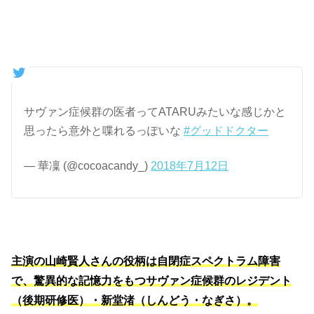
サヴァン症候群の医者ってATARUみたいな感じかと
思ったら意外と喋れるっぽいな
#グッドドクター
— 華凜 (@cocoacandy_)
2018年7月12日
主演の山崎賢人さんの役柄は自閉症スペクトラム障害
で、驚異的な記憶力をもつサヴァン症候群のレジデント
（後期研修医）・新堂渚（しんどう・なぎさ）。