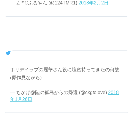
— ∠™️®︎ふるやん (@124TMR1)
2018年2月2日
ホリデイラブの麗華さん役に壇蜜持ってきたの何故
(原作見ながら)
— ちかげ@陸の孤島からの帰還 (@ckgtolove)
2018
年1月26日