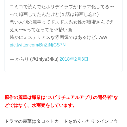
コミコで読んでたホリデイラブがドラマ化してる〜
って録画してたんだけど(１話は録画し忘れ)
悪い人側の麗華ってドスドス系女性が壇蜜さんでえ
ええ〜wってなってる※拾い画
確かにミステリアスな雰囲気ではあるけど…ww
pic.twitter.com/BnZjNjGS7N
— からり (@1niya34ku)
2018年2月3日
原作の麗華は職業は“スピリチュアルアプリの開発者”な
どではなく、水商売をしています。
ドラマの麗華はタロットカードをめくったりツインソウ