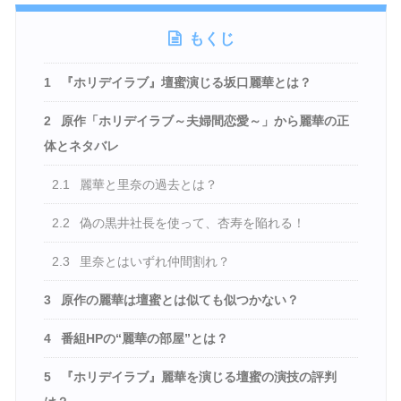
もくじ
1
『ホリデイラブ』壇蜜演じる坂口麗華とは？
2
原作「ホリデイラブ～夫婦間恋愛～」から麗華の正
体とネタバレ
2.1
麗華と里奈の過去とは？
2.2
偽の黒井社長を使って、杏寿を陥れる！
2.3
里奈とはいずれ仲間割れ？
3
原作の麗華は壇蜜とは似ても似つかない？
4
番組HPの“麗華の部屋”とは？
5
『ホリデイラブ』麗華を演じる壇蜜の演技の評判