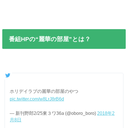
番組HPの“麗華の部屋”とは？
ホリデイラブの麗華の部屋のやつ
pic.twitter.com/w8LrJ8rB6d
— 新刊野郎2/25東３ワ36a (@oboro_boro)
2018年2
月8日