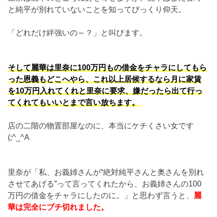
と純平が別れていないことを知ってびっくり仰天。
「どれだけ絆強いの～？」と叫びます。
そして麗華は里奈に100万円もの借金をチャラにしてもら
った恩義もどこへやら、これ以上居候するなら月に家賃
を10万円入れてくれと里奈に要求、嫌だったら出て行っ
てくれてもいいとまで言い放ちます。
店の二階の物置部屋なのに、本当にケチくさい女です
(;^_^A
里奈が「私、お義姉さんが“絶対純平さんと奥さんを別れ
させてあげる”って言ってくれたから、お義姉さんの100
万円の借金をチャラにしたのに。」と思わず言うと、
麗
華は完全にブチ切れました。