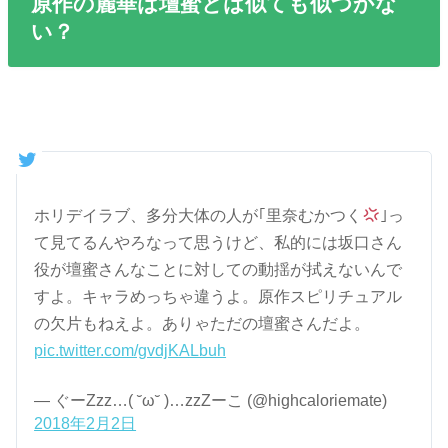
原作の麗華は壇蜜とは似ても似つかな
い？
ホリデイラブ、多分大体の人が｢里奈むかつく
｣っ
て見てるんやろなって思うけど、私的には坂口さん
役が壇蜜さんなことに対しての動揺が拭えないんで
すよ。キャラめっちゃ違うよ。原作スピリチュアル
の欠片もねえよ。ありゃただの壇蜜さんだよ。
pic.twitter.com/gvdjKALbuh
— ぐーZzz…( ˘ω˘ )…zzZーこ (@highcaloriemate)
2018年2月2日