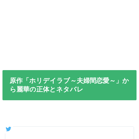
原作「ホリデイラブ～夫婦間恋愛～」か
ら麗華の正体とネタバレ