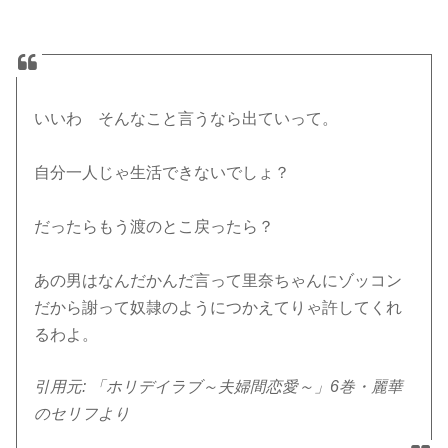
いいわ そんなこと言うなら出ていって。
自分一人じゃ生活できないでしょ？
だったらもう渡のとこ戻ったら？
あの男はなんだかんだ言って里奈ちゃんにゾッコン
だから謝って奴隷のようにつかえてりゃ許してくれ
るわよ。
引用元: 「ホリデイラブ～夫婦間恋愛～」6巻・麗華
のセリフより