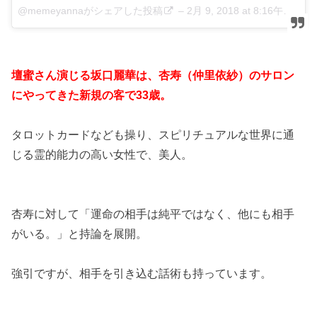
@memeyannaがシェアした投稿
–
2月 9, 2018 at 8:16午後 PST
壇蜜さん演じる坂口麗華は、杏寿（仲里依紗）のサロン
にやってきた新規の客で33歳。
タロットカードなども操り、スピリチュアルな世界に通
じる霊的能力の高い女性で、美人。
杏寿に対して「運命の相手は純平ではなく、他にも相手
がいる。」と持論を展開。
強引ですが、相手を引き込む話術も持っています。