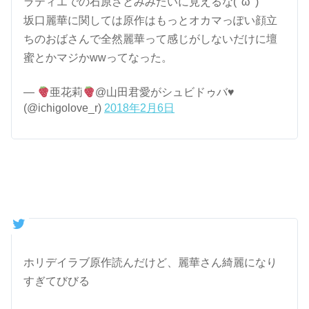
ラティエでの石原さとみみたいに見えるな( 'ω' )
坂口麗華に関しては原作はもっとオカマっぽい顔立
ちのおばさんで全然麗華って感じがしないだけに壇
蜜とかマジかwwってなった。
—
亜花莉
@山田君愛がシュビドゥバ
♥
(@ichigolove_r)
2018年2月6日
ホリデイラブ原作読んだけど、麗華さん綺麗になり
すぎてびびる