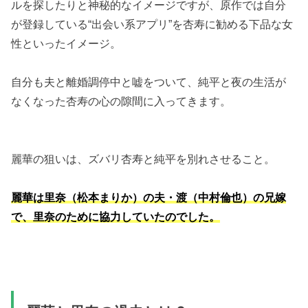
ルを探したりと神秘的なイメージですが、原作では自分
が登録している“出会い系アプリ”を杏寿に勧める下品な女
性といったイメージ。
自分も夫と離婚調停中と嘘をついて、純平と夜の生活が
なくなった杏寿の心の隙間に入ってきます。
麗華の狙いは、ズバリ杏寿と純平を別れさせること。
麗華は里奈（松本まりか）の夫・渡（中村倫也）の兄嫁
で、里奈のために協力していたのでした。