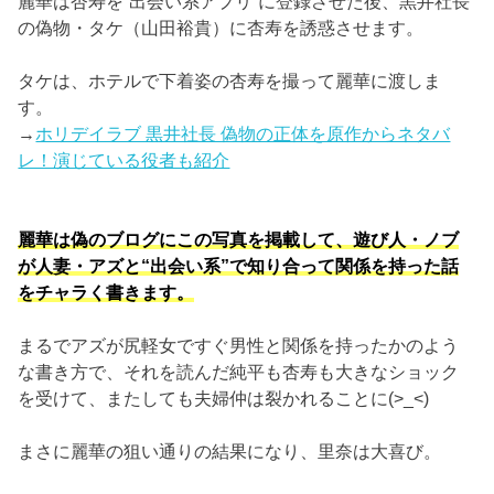
麗華は杏寿を“出会い系アプリ”に登録させた後、黒井社長
の偽物・タケ（山田裕貴）に杏寿を誘惑させます。
タケは、ホテルで下着姿の杏寿を撮って麗華に渡しま
す。
→
ホリデイラブ 黒井社長 偽物の正体を原作からネタバ
レ！演じている役者も紹介
麗華は偽のブログにこの写真を掲載して、遊び人・ノブ
が人妻・アズと“出会い系”で知り合って関係を持った話
をチャラく書きます。
まるでアズが尻軽女ですぐ男性と関係を持ったかのよう
な書き方で、それを読んだ純平も杏寿も大きなショック
を受けて、またしても夫婦仲は裂かれることに(>_<)
まさに麗華の狙い通りの結果になり、里奈は大喜び。