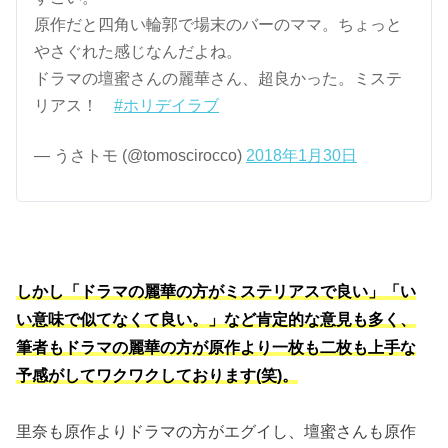
原作だと四角い輪郭で場末のバーのママ。ちょっと
やさぐれた感じなんだよね。
ドラマの壇蜜さんの麗華さん、超良かった。ミステ
リアス！
#ホリデイラブ
— うさトモ (@tomoscirocco)
2018年1月30日
しかし「ドラマの麗華の方がミステリアスで良い」「い
い意味で似てなくて良い。」など肯定的な意見も多く、
筆者もドラマの麗華の方が原作より一枚も二枚も上手な
予感がしてワクワクしております(笑)。
里奈も原作よりドラマの方がエグイし、壇蜜さんも原作