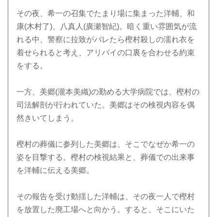
その夜、希一の召集でたまり場に集まった洋輔、和
康(木村了)、八真人(廣瀬智紀)。暗く重い雰囲気が流
れる中、警察に拉致がバレたら樫村殺しの濡れ衣を
着せられると考え、アリバイの口裏を合わせる約束
をする。
一方、美郷(瀧本美織)の勤める大学病院では、樫村の
司法解剖が行われていた。美郷はその検視内容を偶
然きいてしまう。
樫村の葬儀に参列した美郷は、そこでなぜか希一の
姿を目撃する。樫村の検視結果と、葬儀での出来事
を洋輔に伝える美郷。
その報告を受け動揺した洋輔は、その夜一人で樫村
を放置した廃工場へと向かう。すると、そこにいた