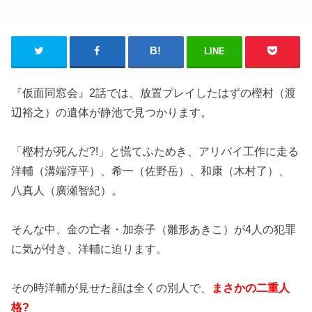
LINE
『仮面同窓会』2話では、放置プレイしたはずの樫村（渡
辺裕之）の遺体が静池で見つかります。
「樫村が死んだ?!」と慌てふためき、アリバイ工作に走る
洋輔（溝端淳平）、希一（佐野岳）、和康（木村了）、
八真人（廣瀬智紀）。
そんな中、金の亡者・加奈子（雛形あきこ）が4人の犯罪
に気が付き、洋輔に迫ります。
その時洋輔が見せた顔は全くの別人で、
まさかの二重人
格?