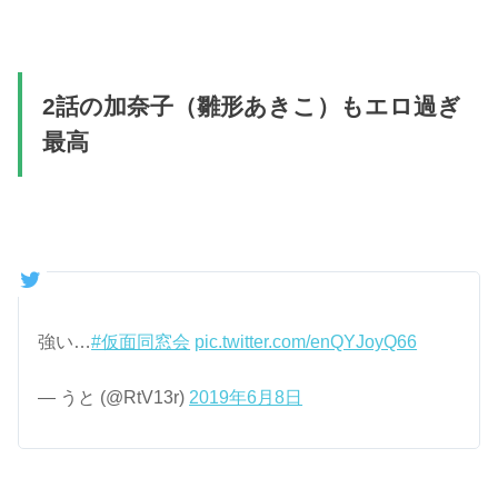
2話の加奈子（雛形あきこ）もエロ過ぎ
最高
強い…
#仮面同窓会
pic.twitter.com/enQYJoyQ66
— うと (@RtV13r)
2019年6月8日