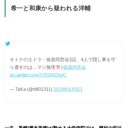
希一と和康から疑われる洋輔
オトナの土ドラ・仮面同窓会2話、4人で隠し事を守
り通すのは…マジ無理
#仮面同窓会
pic.twitter.com/7y5SNIOnnC
— TaKa (@rt801311)
2019年6月8日
一方、美郷(瀧本美織)が勤める大学病院では、樫村の司法