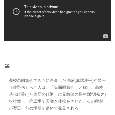
高校の同窓会で久々に再会した洋輔(溝端淳平)や希一
（佐野岳）ら４人は、「仮面同窓会」と称し、高校
時代に受けた体罰の仕返しに元教師の樫村(渡辺裕之)
を拉致し、廃工場で天突き体操をさせた。その樫村
が翌日、別の場所で遺体で発見される。