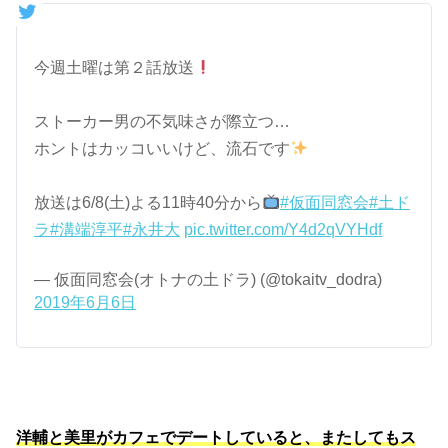
今週土曜は第２話放送
ストーカー男の不気味さが際立つ…
ホントはカッコいいけど、流石です
放送は6/8(土)よる11時40分から
#仮面同窓会
#土ド
ラ
#溝端淳平
#永井大
pic.twitter.com/Y4d2qVYHdf
— 仮面同窓会(オトナの土ドラ) (@tokaitv_dodra)
2019年6月6日
洋輔と美里がカフェでデートしていると、またしてもス