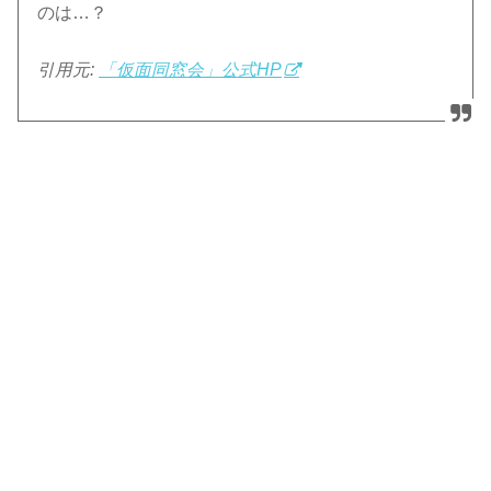
のは…？
引用元:
「仮面同窓会」公式HP