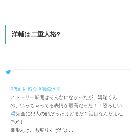
洋輔は二重人格?
#仮面同窓会
#溝端淳平
ストーリー展開はそんなになかったが、溝端くん
の、いっちゃってる表情が最高だった！！恐ろしい
完全に犯人の顔だったけどまだ２話目なんだよね
(^o^;)
雛形あきこも煽りすぎだよ…