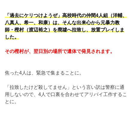
「過去にケリつけようぜ」高校時代の仲間4人組（洋輔、
八真人、希一、和康）は、そんな出来心から元暴力教
師・樫村（渡辺裕之）を廃墟へ拉致し、放置プレイしま
した。
その樫村が、翌日別の場所で遺体で発見されます。
焦った4人は、緊急で集まることに。
「拉致したけど殺してません」という言い訳は警察に通
用しないので、4人で口裏を合わせてアリバイ工作するこ
とに。