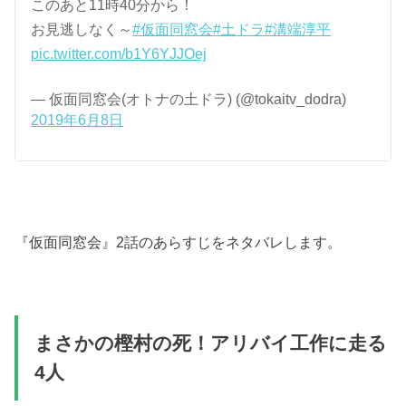
このあと11時40分から！
お見逃しなく～
#仮面同窓会
#土ドラ
#溝端淳平
pic.twitter.com/b1Y6YJJOej
— 仮面同窓会(オトナの土ドラ) (@tokaitv_dodra)
2019年6月8日
『仮面同窓会』2話のあらすじをネタバレします。
まさかの樫村の死！アリバイ工作に走る
4人