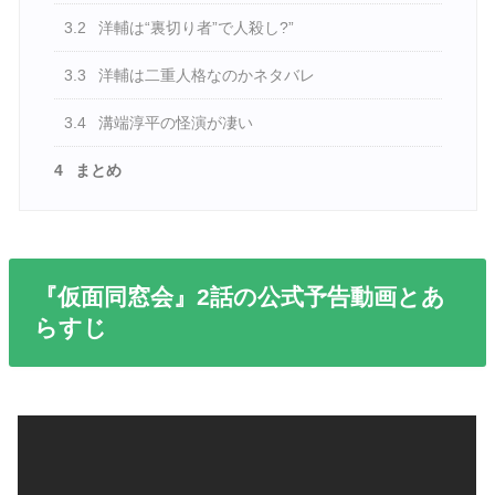
3.2
洋輔は“裏切り者”で人殺し?”
3.3
洋輔は二重人格なのかネタバレ
3.4
溝端淳平の怪演が凄い
4
まとめ
『仮面同窓会』2話の公式予告動画とあ
らすじ