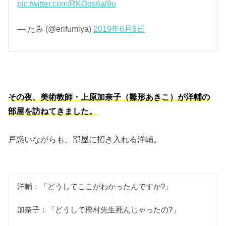
pic.twitter.com/RKOqs6al9u
— たみ (@erifumiya)
2019年6月8日
その夜、美術教師・上原加奈子（雛形あきこ）が洋輔の
部屋を訪ねてきました。
戸惑いながらも、部屋に招き入れる洋輔。
洋輔：「どうしてここがわかったんですか?」
加奈子：「どうして樫村先生死んじゃったの?」