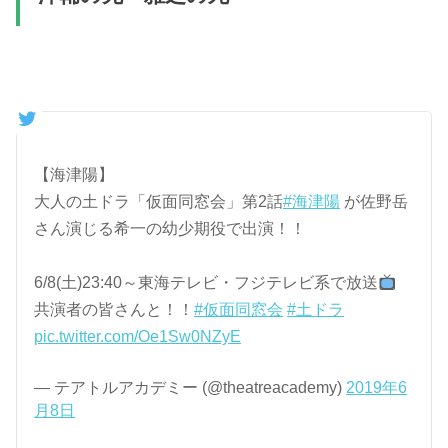
【海津陽】
大人の土ドラ「仮面同窓会」第2話
#海津陽
が佐野岳
さん演じる希一の幼少期役で出演！！
6/8(土)23:40～東海テレビ・フジテレビ系で放送
共演者の皆さんと！！
#仮面同窓会
#土ドラ
pic.twitter.com/Oe1Sw0NZyE
— テアトルアカデミー (@theatreacademy)
2019年6
月8日