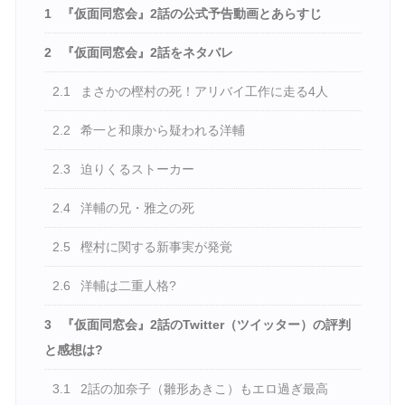
1
『仮面同窓会』2話の公式予告動画とあらすじ
2
『仮面同窓会』2話をネタバレ
2.1
まさかの樫村の死！アリバイ工作に走る4人
2.2
希一と和康から疑われる洋輔
2.3
迫りくるストーカー
2.4
洋輔の兄・雅之の死
2.5
樫村に関する新事実が発覚
2.6
洋輔は二重人格?
3
『仮面同窓会』2話のTwitter（ツイッター）の評判
と感想は?
3.1
2話の加奈子（雛形あきこ）もエロ過ぎ最高