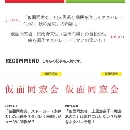
「仮面同窓会」犯人黒幕と動機を詳しくネタバレ！
4回の「鉄の結束」の内容も！
「仮面同窓会」日比野真理（吉田志織）の自殺の理
由を原作ネタバレ！ドラマとの違いも！
RECOMMEND
こちらの記事も人気です。
仮面同窓会
仮面同窓会
2019.6.6
2019.6.8
「仮面同窓会」ストーカー（永井
「仮面同窓会」上原加奈子（雛形
大）の正体をネタバレ！串刺しジ
あきこ）は原作にはいない？役柄
ョージに関係が？
をネタバレ予想！