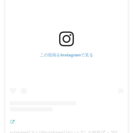
この投稿をInstagramで見る
sutabated1さん(@sutabated1)がシェアした投稿
–
2019年 6月月1日午後4時53分PDT