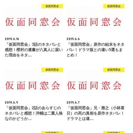
仮面同窓会
仮面同窓会
2019.6.16
2019.6.6
「仮面同窓会」3話のネタバレと
「仮面同窓会」原作の結末をネタ
感想！樫村の遺書が八真人に届い
バレ！ドラマ版との違い5選もま
た理由をネタ…
とめ！
仮面同窓会
仮面同窓会
2019.6.9
2019.6.7
「仮面同窓会」2話のあらすじの
「仮面同窓会」兄・雅之（小林喜
ネタバレと感想！洋輔は二重人格
日）の死の真相を原作ネタバレ！
なのかどうか…
ドラマとは違…