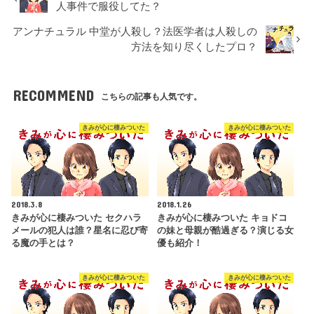
人事件で服役してた？
アンナチュラル 中堂が人殺し？法医学者は人殺しの
方法を知り尽くしたプロ？
RECOMMEND
こちらの記事も人気です。
きみが心に棲みついた
きみが心に棲みついた
2018.3.8
2018.1.26
きみが心に棲みついた セクハラ
きみが心に棲みついた キョドコ
メールの犯人は誰？星名に忍び寄
の妹と母親が酷過ぎる？演じる女
る魔の手とは？
優も紹介！
きみが心に棲みついた
きみが心に棲みついた