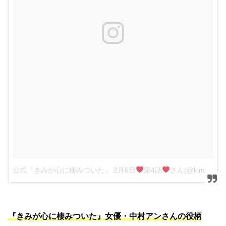
公式『きみが心に棲みついた』 2月6日
第4話
さん(@kimisumi_tbs)がシェアした投稿
『きみが心に棲みついた』女優・中村アンさんの役柄