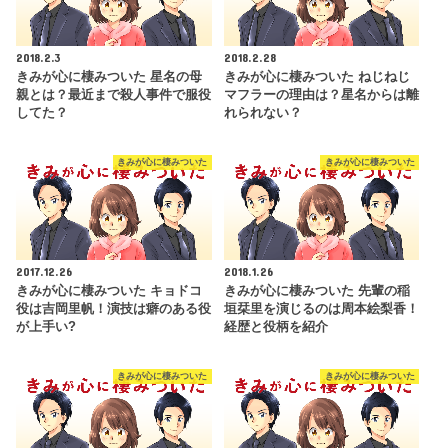
2018.2.3
2018.2.28
きみが心に棲みついた 星名の母
きみが心に棲みついた ねじねじ
親とは？最近まで殺人事件で服役
マフラーの理由は？星名からは離
してた？
れられない？
きみが心に棲みついた
きみが心に棲みついた
2017.12.26
2018.1.26
きみが心に棲みついた キョドコ
きみが心に棲みついた 先輩の稲
役は吉岡里帆！演技は癖のある役
垣栞里を演じるのは周本絵梨香！
が上手い?
経歴と役柄を紹介
きみが心に棲みついた
きみが心に棲みついた