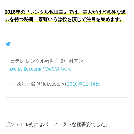
2016年の『レンタル救世主』では、美人だけど意外な過
去を持つ秘書・泰野いろは役を演じて注目を集めます。
日テレ レンタル救世主＠中村アン
pic.twitter.com/PCw9GIRvJK
— 城丸香織 (@tokyostory)
2016年12月4日
ビジュアル的にはパーフェクトな秘書姿でした。