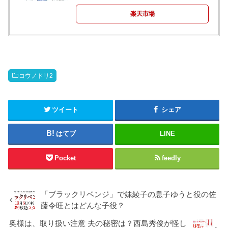
楽天市場
コウノドリ2
ツイート
シェア
はてブ
LINE
Pocket
feedly
「ブラックリベンジ」で妹綾子の息子ゆうと役の佐
藤令旺とはどんな子役？
奥様は、取り扱い注意 夫の秘密は？西島秀俊が怪し