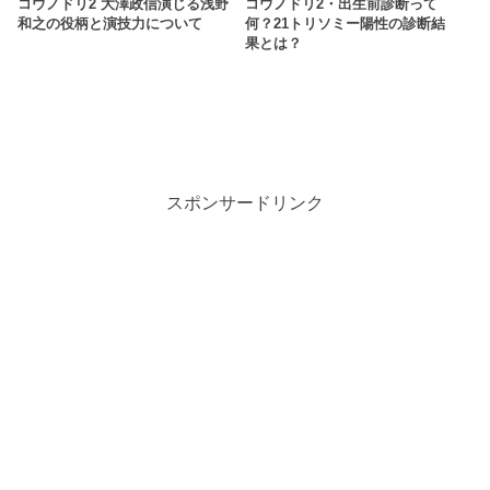
コウノドリ2 大澤政信演じる浅野
コウノドリ2・出生前診断って
和之の役柄と演技力について
何？21トリソミー陽性の診断結
果とは？
スポンサードリンク