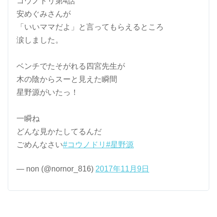
コウノドリ第4話
安めぐみさんが
「いいママだよ」と言ってもらえるところ
涙しました。
ベンチでたそがれる四宮先生が
木の陰からスーと見えた瞬間
星野源がいたっ！
一瞬ね
どんな見かたしてるんだ
ごめんなさい
#コウノドリ
#星野源
— non (@nornor_816)
2017年11月9日