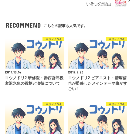
い6つの理由
RECOMMEND
こちらの記事も人気です。
コウノドリ2
コウノドリ2
2017.10.14
2017.9.23
コウノドリ2 研修医・赤西吾郎役
コウノドリ2 ピアニスト・清塚信
宮沢氷魚の役柄と演技について
也が監修したメインテーマ曲がす
ごい！
コウノドリ2
コウノドリ2