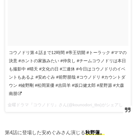
コウノドリ第４話まで12時間 #帝王切開 #トーラック #ママの
決意 #ホントの家族みたい #仲良し #チームコウノドリは本日
も撮影中 #晴天 #文化の日 #三連休 #今日はコウノドリのイベ
ントもあるよ #安めぐみ #前野朋哉 #コウノドリ #カウントダ
ウン #綾野剛 #松岡茉優 #吉田羊 #坂口健太郎 #星野源 #大森
南朋
金曜ドラマ『コウノドリ』さん(@kounodori_tbs)がシェアした投稿 –
第4話に登場した安めぐみさん演じる
秋野蓮。