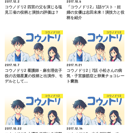
2017.12.2
2017.10.6
コウノドリ2 四宮の父を演じる塩
「コウノドリ2」1話ゲスト・妊
見三省の役柄と演技の評価は？
婦の女優は志田未来！演技力と役
柄を紹介
コウノドリ2
コウノドリ2
2017.10.7
2017.11.21
コウノドリ2 看護師・麻生理佐子
コウノドリ2｜7話 小松さんの病
役の古畑星夏の役柄と出演作、モ
気・子宮腺筋症と卵巣チョコレー
デルとして…
ト嚢胞
コウノドリ2
コウノドリ2
2017.10.22
2017.12.14