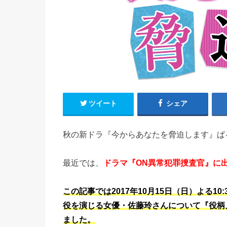
ツイート
シェア
秋の新ドラ『今からあなたを脅迫します』ぱ
最近では、
ドラマ『ON異常犯罪捜査官』に
この記事では2017年10月15日（日）よる
役を演じる女優・佐藤玲さんについて『役柄
ました。