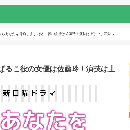
からあなたを脅迫します ぱるこ役の女優は佐藤玲！演技は上手いし可愛い
ぱるこ役の女優は佐藤玲！演技は上