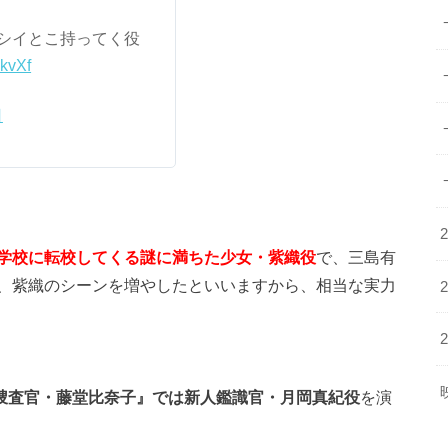
シイとこ持ってく役
ikvXf
日
学校に転校してくる謎に満ちた少女・紫織役
で、三島有
、紫織のシーンを増やしたといいますから、相当な実力
罪捜査官・藤堂比奈子』では新人鑑識官・月岡真紀役
を演