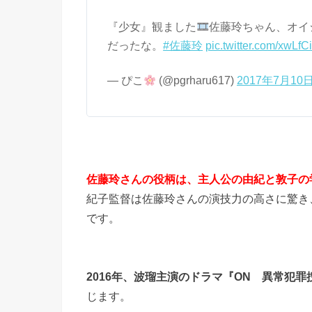
『少女』観ました
佐藤玲ちゃん、オイ
だったな。
#佐藤玲
pic.twitter.com/xwLfC
— ぴこ
(@pgrharu617)
2017年7月10
佐藤玲さんの役柄は、主人公の由紀と敦子の
紀子監督は佐藤玲さんの演技力の高さに驚き
です。
2016年、波瑠主演のドラマ『ON 異常犯
じます。