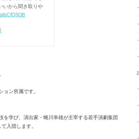
いいから聞き取りや
/nafpCfQ3OB
日
。
ション所属です。
技を学び、演出家・蜷川幸雄が主宰する若手演劇集団
して入団します。