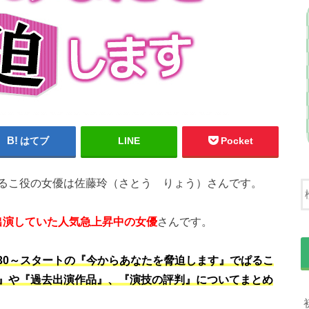
はてブ
LINE
Pocket
るこ役の女優は佐藤玲（さとう りょう）さんです。
出演していた人気急上昇中の女優
さんです。
10:30～スタートの『今からあなたを脅迫します』でぱるこ
』や『過去出演作品』、『演技の評判』についてまとめ