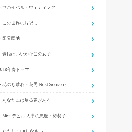
サバイバル・ウェディング
この世界の片隅に
限界団地
覚悟はいいかそこの女子
2018年春ドラマ
花のち晴れ～花男 Next Season～
あなたには帰る家がある
Missデビル 人事の悪魔・椿眞子
わたしに××しなさい