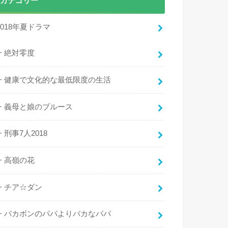
カテゴリー
2018年夏ドラマ
絶対零度
健康で文化的な最低限度の生活
義母と娘のブルース
刑事7人2018
高嶺の花
チア☆ダン
バカボンのパパよりバカなパパ