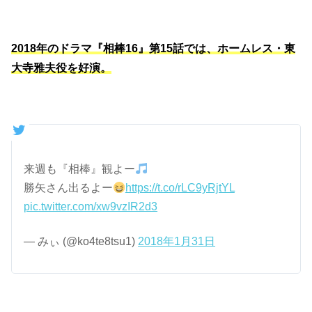
2018年のドラマ『相棒16』第15話では、ホームレス・東
大寺雅夫役を好演。
来週も『相棒』観よー
勝矢さん出るよー
https://t.co/rLC9yRjtYL
pic.twitter.com/xw9vzIR2d3
— みぃ (@ko4te8tsu1)
2018年1月31日