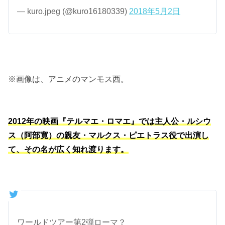
— kuro.jpeg (@kuro16180339)
2018年5月2日
※画像は、アニメのマンモス西。
2012年の映画『テルマエ・ロマエ』では主人公・ルシウ
ス（阿部寛）の親友・マルクス・ピエトラス役で出演し
て、その名が広く知れ渡ります。
ワールドツアー第2弾ローマ？