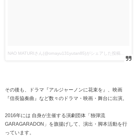
NAO MATURIさん(@omayu131yutan85)がシェアした投稿
–
1月
その後も、ドラマ『アルジャーノンに花束を』、映画
『信長協奏曲』など数々のドラマ・映画・舞台に出演。
2016年には 自身が主催する演劇団体「独弾流
GARAGARADON」を旗揚げして、演出・脚本活動を行
っています。