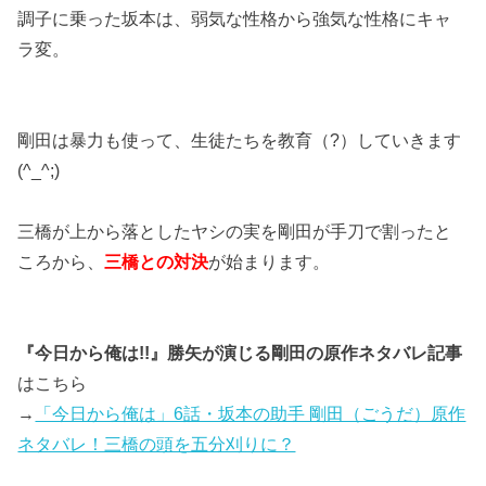
調子に乗った坂本は、弱気な性格から強気な性格にキャ
ラ変。
剛田は暴力も使って、生徒たちを教育（?）していきます
(^_^;)
三橋が上から落としたヤシの実を剛田が手刀で割ったと
ころから、
三橋との対決
が始まります。
『今日から俺は!!』勝矢が演じる剛田の原作ネタバレ記事
はこちら
→
「今日から俺は」6話・坂本の助手 剛田（ごうだ）原作
ネタバレ！三橋の頭を五分刈りに？