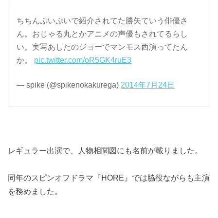
ちちんぷいぷいで紹介されてた勝矢ていう俳優さ
ん。おじゃる丸とかアニメの声優もされてるらし
い。実写あしたのジョーでマンモス西演ってたん
か。
pic.twitter.com/oR5GK4ruE3
— spike (@spikenokakurega)
2014年7月24日
レギュラー出演で、人物相関図にも名前が載りました。
同年のスピンオフドラマ『HORE』では脇役ながらも主演
を務めました。