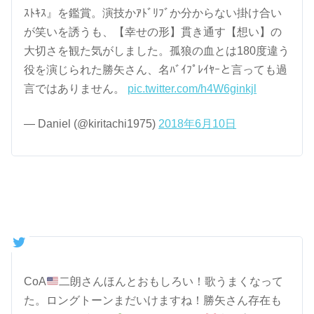
ｽﾄｷｽ』を鑑賞。演技かｱﾄﾞﾘﾌﾞか分からない掛け合い
が笑いを誘うも、【幸せの形】貫き通す【想い】の
大切さを観た気がしました。孤狼の血とは180度違う
役を演じられた勝矢さん、名ﾊﾞｲﾌﾟﾚｲﾔｰと言っても過
言ではありません。
pic.twitter.com/h4W6ginkjl
— Daniel (@kiritachi1975)
2018年6月10日
CoA
二朗さんほんとおもしろい！歌うまくなって
た。ロングトーンまだいけますね！勝矢さん存在も