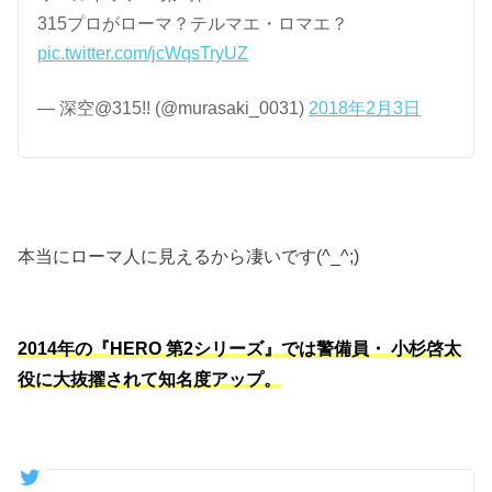
315プロがローマ？テルマエ・ロマエ？
pic.twitter.com/jcWqsTryUZ
— 深空@315!! (@murasaki_0031)
2018年2月3日
本当にローマ人に見えるから凄いです(^_^;)
2014年の『HERO 第2シリーズ』では警備員・ 小杉啓太
役に大抜擢されて知名度アップ。