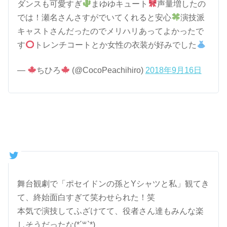
ダンスも可愛すぎ
まゆゆキュート
声量増したの
では！瀬名さんさすがでいてくれると安心
演技派
キャストさんだったのでメリハリあってよかったで
す
トレンチコートとか女性の衣装が好みでした
—
ちひろ
(@CocoPeachihiro)
2018年9月16日
舞台観劇で「ポセイドンの孫とYシャツと私」観てき
て、終始面白すぎて笑わせられた！笑
本気で演技してふざけてて、役者さん達もみんな楽
しそうだったな(*´꒳`*)