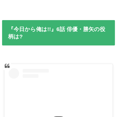
『今日から俺は!!』6話 俳優・勝矢の役
柄は?