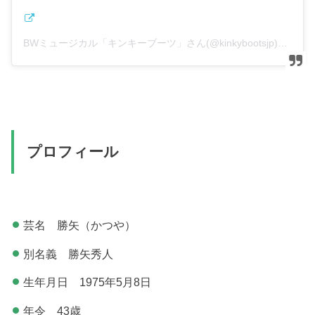
BWミュージカル「キンキーブーツ」さん(@kinkybootsjp)がシェアした投稿
プロフィール
芸名 勝矢（かつや）
別名義 勝矢秀人
生年月日 1975年5月8日
年令 43歳