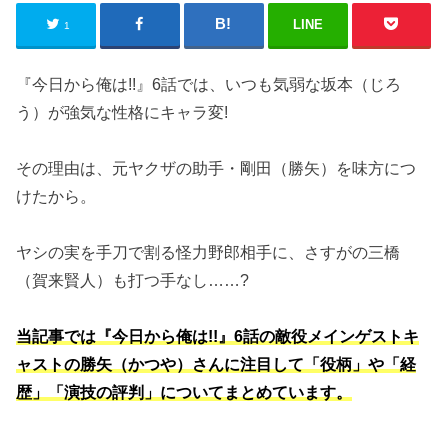
LINE
1
『今日から俺は!!』6話では、いつも気弱な坂本（じろ
う）が強気な性格にキャラ変!
その理由は、元ヤクザの助手・剛田（勝矢）を味方につ
けたから。
ヤシの実を手刀で割る怪力野郎相手に、さすがの三橋
（賀来賢人）も打つ手なし……?
当記事では『今日から俺は!!』6話の敵役メインゲストキ
ャストの勝矢（かつや）さんに注目して「役柄」や「経
歴」「演技の評判」についてまとめています。