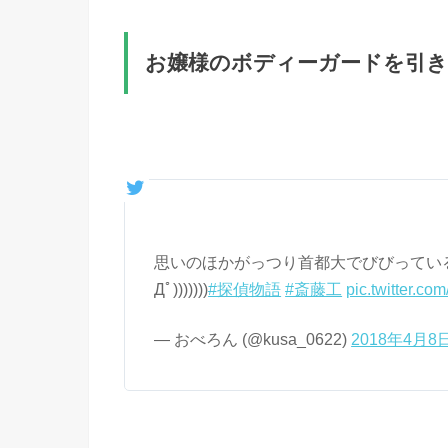
お嬢様のボディーガードを引
思いのほかがっつり首都大でびびっている…
Дﾟ)))))))
#探偵物語
#斎藤工
pic.twitter.c
— おべろん (@kusa_0622)
2018年4月8