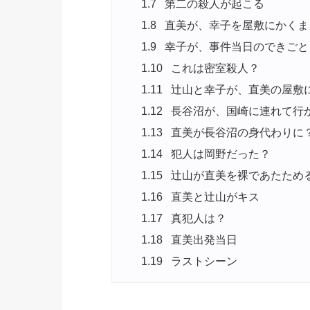
1.7
第二の殺人が起こる
1.8
直美が、幸子を屋敷にかくま
1.9
幸子が、事件当日のできごと
1.10
これは密室殺人？
1.11
辻山と幸子が、直美の屋敷
1.12
長谷沼が、国崎に連れて行
1.13
直美が長谷沼の身代わりに
1.14
犯人は岡野だった？
1.15
辻山が直美を裸であたため
1.16
直美と辻山がキス
1.17
真犯人は？
1.18
直美出発当日
1.19
ラストシーン