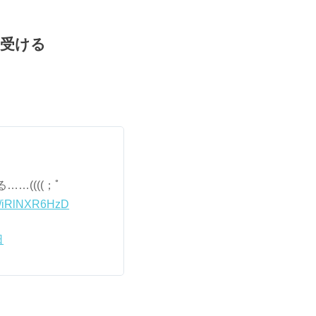
き受ける
…((((；ﾟ
om/iRlNXR6HzD
日