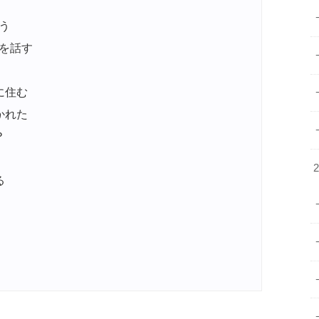
う
を話す
に住む
かれた
？
る