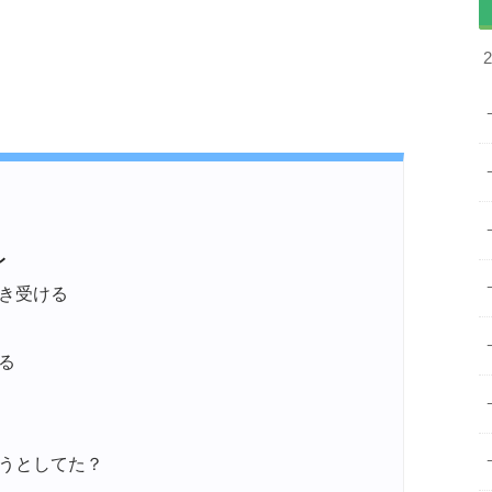
レ
き受ける
る
うとしてた？