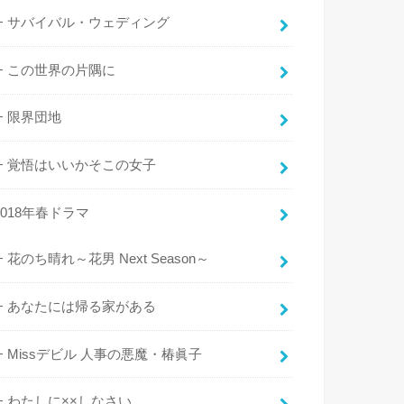
サバイバル・ウェディング
この世界の片隅に
限界団地
覚悟はいいかそこの女子
2018年春ドラマ
花のち晴れ～花男 Next Season～
あなたには帰る家がある
Missデビル 人事の悪魔・椿眞子
わたしに××しなさい