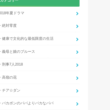
カテゴリー
2018年夏ドラマ
絶対零度
健康で文化的な最低限度の生活
義母と娘のブルース
刑事7人2018
高嶺の花
チア☆ダン
バカボンのパパよりバカなパパ