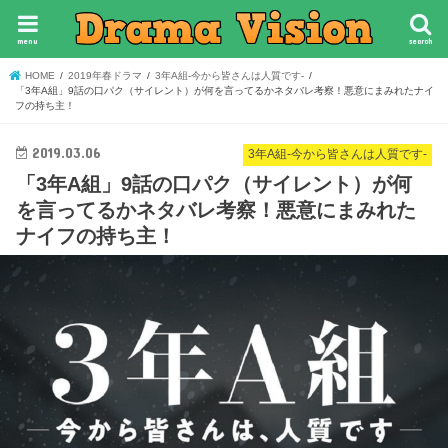
menu
search
HOME
2019年春ドラマ
3年A組-今から皆さんは人質です-
「3年A組」9話の口パク（サイレント）が何を言ってるかネタバレ考察！悪意にまみれたナイ
フの持ち主！
2019.03.06
3年A組-今から皆さんは人質です-
「3年A組」9話の口パク（サイレント）が何
を言ってるかネタバレ考察！悪意にまみれた
ナイフの持ち主！