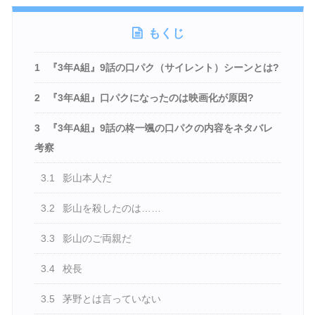
もくじ
1
『3年A組』9話の口パク（サイレント）シーンとは?
2
『3年A組』口パクになったのは映画化が原因?
3
『3年A組』9話の柊一颯の口パクの内容をネタバレ
考察
3.1
影山本人だ
3.2
影山を殺したのは……
3.3
影山のご両親だ
3.4
校長
3.5
茅野とは言っていない