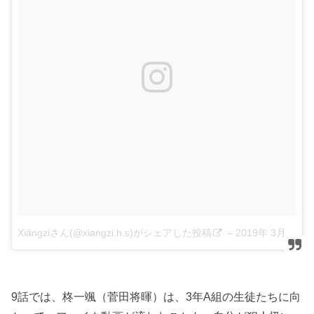
Xiángziさん(@xiangzi.h.s)がシェアした投稿
–
2019年 3月月3日午後3時30分PST
9話では、柊一颯（菅田将暉）は、3年A組の生徒たちに向