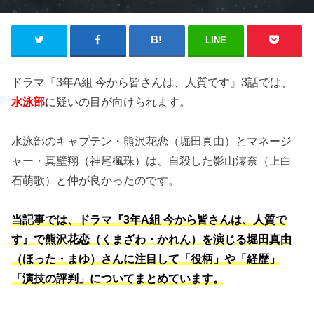
LINE
ドラマ『3年A組 今から皆さんは、人質です』3話では、
水泳部
に疑いの目が向けられます。
水泳部のキャプテン・熊沢花恋（堀田真由）とマネージ
ャー・真壁翔（神尾楓珠）は、自殺した影山澪奈（上白
石萌歌）と仲が良かったのです。
当記事では、ドラマ『3年A組 今から皆さんは、人質で
す』で熊沢花恋（くまざわ・かれん）を演じる堀田真由
（ほった・まゆ）さんに注目して「役柄」や「経歴」
「演技の評判」についてまとめています。