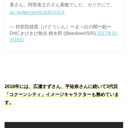
香さん、阿部進之介さん素敵でした。カリテにて。
pic.twitter.com/tzJcKFiUCX
— 祁答院雄貴（けどういん）〜まっ白の闇〜銃〜
DHCきびきび散歩 桃太郎 (@kedowin505)
2017年10
月16日
2018年には、広瀬すずさん、平祐奈さんに続いて3代目
「コクーンシティ」イメージキャラクターも務めていま
す。