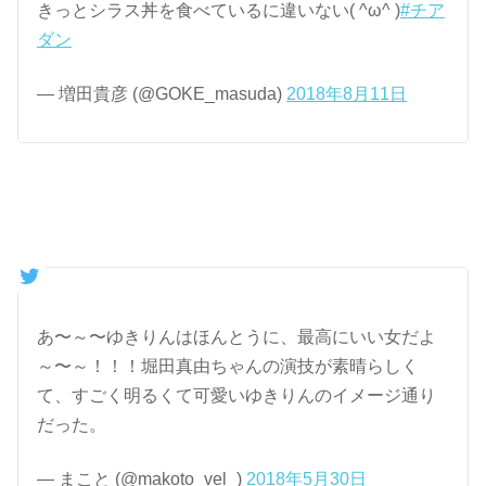
きっとシラス丼を食べているに違いない( ^ω^ )
#チア
ダン
— 増田貴彦 (@GOKE_masuda)
2018年8月11日
あ〜～〜ゆきりんはほんとうに、最高にいい女だよ
～〜～！！！堀田真由ちゃんの演技が素晴らしく
て、すごく明るくて可愛いゆきりんのイメージ通り
だった。
— まこと (@makoto_vel_)
2018年5月30日