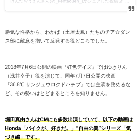
けんたおうえんさん(@_kentaouen_)がシェアした投稿
–
201
勝気な性格から、わかば（土屋太鳳）たちのチア☆ダン
ス部に敵意を抱いて反発する役どころでした。
2018年7月6日公開の映画『虹色デイズ』ではゆきりん
（浅井幸子）役を演じて、同年7月7日公開の映画
『36.8℃ サンジュウロクドハチブ』では主演を務めるな
ど、その勢いはとどまるところを知りません。
堀田真由さんはCMにも多数出演していて、以下の動画は
Honda「バイクが、好きだ。」“自由の翼”シリーズ「気
づき編」です。