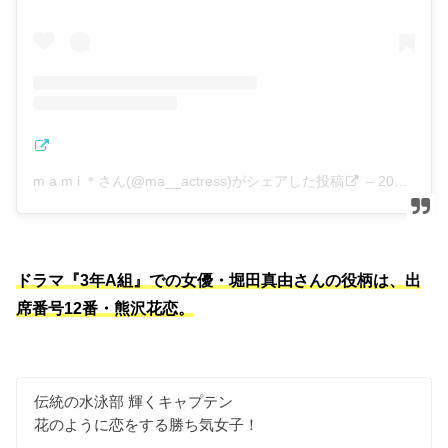
m a m i ＊さん(@ma__actress)がシェアした投稿
–
2019年 1月月13日午前5時05分PST
ドラマ『3年A組』での女優・堀田真由さんの役柄は、出
席番号12番・熊沢花恋。
伝統の水泳部 輝くキャプテン
花のように恋をする勝ち気女子！