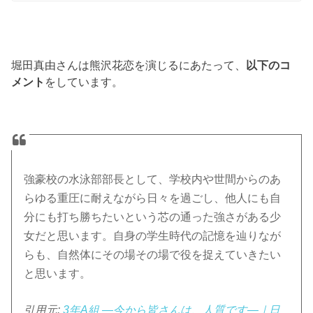
堀田真由さんは熊沢花恋を演じるにあたって、
以下のコ
メント
をしています。
強豪校の水泳部部長として、学校内や世間からのあ
らゆる重圧に耐えながら日々を過ごし、他人にも自
分にも打ち勝ちたいという芯の通った強さがある少
女だと思います。自身の学生時代の記憶を辿りなが
らも、自然体にその場その場で役を捉えていきたい
と思います。
引用元:
3年A組 ―今から皆さんは、人質です―｜日