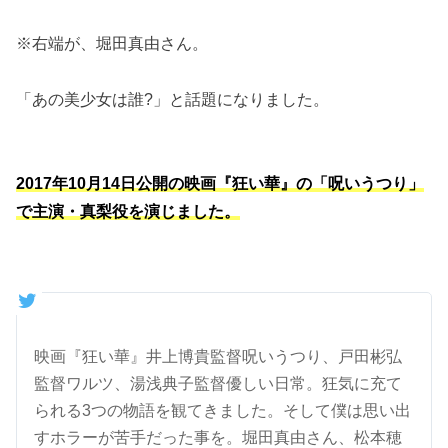
※右端が、堀田真由さん。
「あの美少女は誰?」と話題になりました。
2017年10月14日公開の映画『狂い華』の「呪いうつり」
で主演・真梨役を演じました。
映画『狂い華』井上博貴監督呪いうつり、戸田彬弘
監督ワルツ、湯浅典子監督優しい日常。狂気に充て
られる3つの物語を観てきました。そして僕は思い出
すホラーが苦手だった事を。堀田真由さん、松本穂