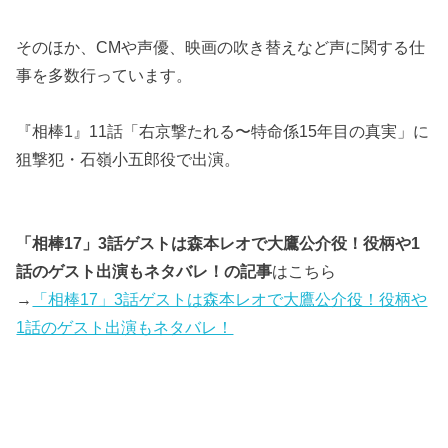
そのほか、CMや声優、映画の吹き替えなど声に関する仕
事を多数行っています。
『相棒1』11話「右京撃たれる〜特命係15年目の真実」に
狙撃犯・石嶺小五郎役で出演。
「相棒17」3話ゲストは森本レオで大鷹公介役！役柄や1
話のゲスト出演もネタバレ！の記事
はこちら
→
「相棒17」3話ゲストは森本レオで大鷹公介役！役柄や
1話のゲスト出演もネタバレ！