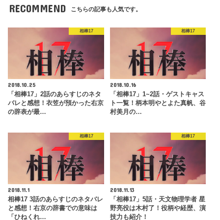
RECOMMEND
こちらの記事も人気です。
相棒17
相棒17
2018.10.25
2018.10.16
「相棒17」2話のあらすじのネタ
「相棒17」1~2話・ゲストキャス
バレと感想！衣笠が預かった右京
ト一覧！柄本明やとよた真帆、谷
の辞表が最…
村美月の…
相棒17
相棒17
2018.11.1
2018.11.13
相棒17 3話のあらすじのネタバレ
「相棒17」5話・天文物理学者 星
と感想！右京の辞書での意味は
野亮役は木村了！役柄や経歴、演
「ひねくれ…
技力も紹介！