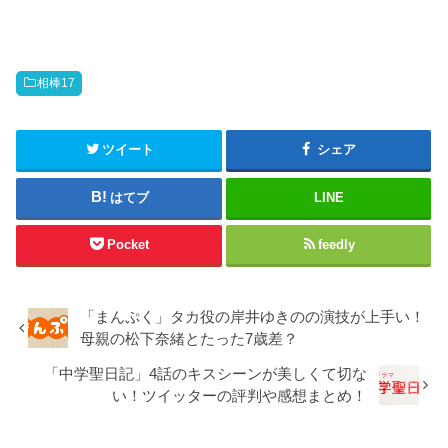
相棒17
ツイート
シェア
はてブ
LINE
Pocket
feedly
「まんぷく」タカ役の岸井ゆきのの演技が上手い！
母親の松下奈緒とたった7歳差？
「中学聖日記」4話のキスシーンが美しくて切な
い！ツイッターの評判や感想まとめ！