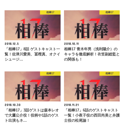
相棒17
相棒17
2018.12.5
2018.10.11
「相棒17」8話 ゲストキャスト一
相棒17 青木年男（浅利陽介）の
覧！佐津川愛美、冨樫真、オクイ
キャラを徹底解析！衣笠副総監と
シュージ…
の関係も！
相棒17
相棒17
2018.10.30
2018.11.21
「相棒17」3話ゲストは森本レオ
「相棒17」6話のゲストキャスト
で大鷹公介役！役柄や1話のゲス
一覧！小夜子役の西田尚美と弁護
ト出演もネ…
士役の松尾諭！