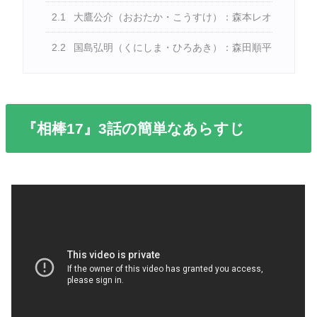
2.1
大鷹公介（おおたか・こうすけ）：森本レオ
2.2
国島弘明（くにしま・ひろあき）：森田順平
『相棒17』3話の簡単なあらすじ