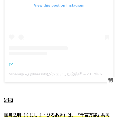
View this post on Instagram
Minamiさん(@ldaasyts)がシェアした投稿
–
2017年 6月月5日午後8時43分PDT
役柄
国島弘明（くにしま・ひろあき）は、『千言万辞』共同