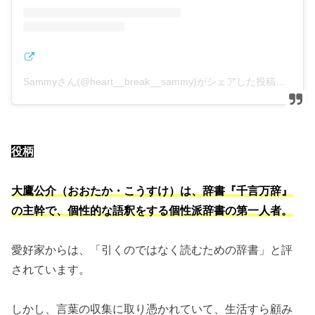
Sammyさん(@heart__break__sammy)がシェアした投稿
–
20
役柄
大鷹公介（おおたか・こうすけ）は、辞書『千言万辞』
の主幹で、個性的な語釈をする個性派辞書の第一人者。
愛好家からは、「引くのではなく読むための辞書」と評
されています。
しかし、言葉の収集に取り憑かれていて、生活すら顧み