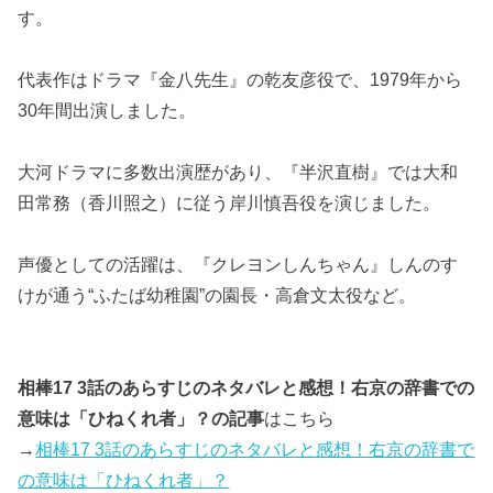
す。
代表作はドラマ『金八先生』の乾友彦役で、1979年から
30年間出演しました。
大河ドラマに多数出演歴があり、『半沢直樹』では大和
田常務（香川照之）に従う岸川慎吾役を演じました。
声優としての活躍は、『クレヨンしんちゃん』しんのす
けが通う“ふたば幼稚園”の園長・高倉文太役など。
相棒17 3話のあらすじのネタバレと感想！右京の辞書での
意味は「ひねくれ者」？の記事
はこちら
→
相棒17 3話のあらすじのネタバレと感想！右京の辞書で
の意味は「ひねくれ者」？