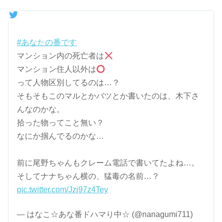
#あなたの番です
マンション内の死亡者は
マンション住人以外は
って人物区別してるのは…？
そもそもこのマルとかバツとか書いたのは、木下さ
んなのかな。
拾った物ってこと無い？
なにか掴んでるのかな…
前に尾野ちゃんもクレーム電話で書いてたよね…。
そしてナナちゃん横の、猛毒の名前…？
pic.twitter.com/Jzj97z4Tey
— はなこ☆あな番ドハマり中☆ (@nanagumi711)