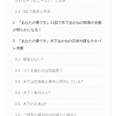
されちゃうんじゃない」と忠告
1.4
9話で菜奈と対決
2
『あなたの番です』11話で木下あかねの部屋の全貌
が明らかになる！
3
『あなたの番です』木下あかねの正体や謎をネタバ
レ考察
3.1
寝室がない?
3.2
ゴミを盗むのは窃盗罪？
3.3
木下は交換殺人事件に関与している?
3.4
木下＝青川エル?
3.5
木下の正体は?
3.6
二階堂が週刊誌の記者だと困る?