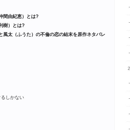
仲間由紀恵）とは?
利樹）とは?
と風太（ふうた）の不倫の恋の結末を原作ネタバレ
けるしかない