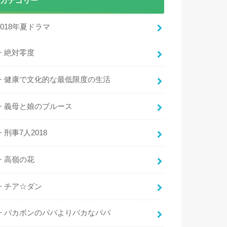
カテゴリー
2018年夏ドラマ
絶対零度
健康で文化的な最低限度の生活
義母と娘のブルース
刑事7人2018
高嶺の花
チア☆ダン
バカボンのパパよりバカなパパ