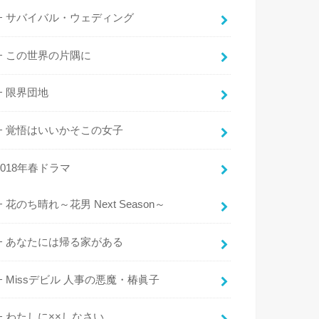
サバイバル・ウェディング
この世界の片隅に
限界団地
覚悟はいいかそこの女子
2018年春ドラマ
花のち晴れ～花男 Next Season～
あなたには帰る家がある
Missデビル 人事の悪魔・椿眞子
わたしに××しなさい