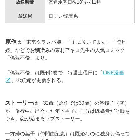
放送時間
毎週水曜日後10時～11時
放送局
日テレ/読売系
原作
は「東京タラレバ娘」「主に泣いてます」「海月
姫」などでお馴染みの東村アキコ先生の人気コミック
「偽装不倫」より。
「偽装不倫」は既刊4巻で、毎週土曜日に「
LINE漫画
」の続編が更新される。
ストーリー
は、32歳（原作では30歳）の濱鐘子（杏）
が、旅行中に出会った年下男子に自分は既婚者だと嘘を
つき、恋が始まるラブストーリー。
一方姉の葉子（仲間由紀恵）は既婚なのに独身と偽って