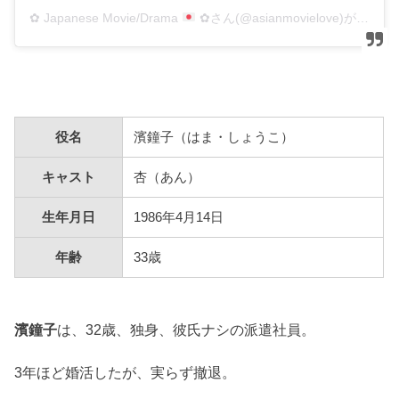
✿ Japanese Movie/Drama
✿さん(@asianmovielove)がシェアした投稿
役名
濱鐘子（はま・しょうこ）
キャスト
杏（あん）
生年月日
1986年4月14日
年齢
33歳
濱鐘子
は、32歳、独身、彼氏ナシの派遣社員。
3年ほど婚活したが、実らず撤退。