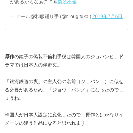
があるからなぁ(^_^;)
#偽装不倫
— アール@和服踊り手 (@r_ougitukai)
2019年7月6日
原作
の鐘子の偽装不倫相手役は韓国人のジョバンヒ、
ド
ラマ
では日本人の伴野丈。
「銀河鉄道の夜」の主人公の名前（ジョバン二）に似せ
る必要があるため、「ジョウ・バンノ」になったのでし
ょうね。
韓国人が日本人設定に変化したので、原作とはかなりイ
メージの違う作品になると思われます。