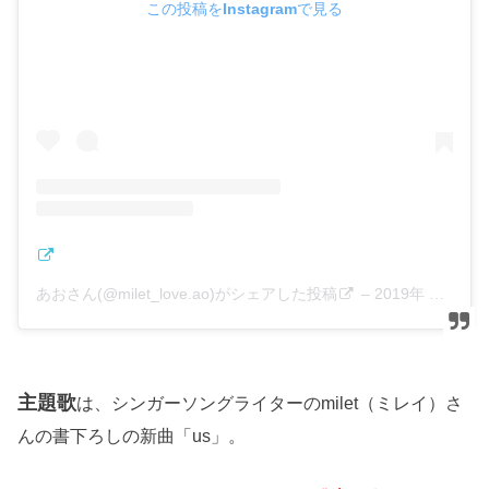
この投稿をInstagramで見る
あおさん(@milet_love.ao)がシェアした投稿
–
2019年 7月月6日午前2時40分PDT
主題歌
は、シンガーソングライターのmilet（ミレイ）さ
んの書下ろしの新曲「us」。