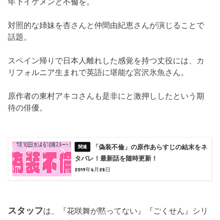
年下イケメンと不倫を。
対照的な姉妹を杏さんと仲間由紀恵さんが演じることで
話題。
スペイン帰りで日本人離れした感覚を持つ丈役には、カ
リフォルニア生まれで英語に堪能な宮沢氷魚さん。
原作者の東村アキコさんも是非にと激押ししたという期
待の俳優。
「偽装不倫」の原作あらすじの結末をネ
タバレ！最新話を随時更新！
2019年6月28日
スタッフ
は、『花咲舞が黙ってない』『ごくせん』シリ