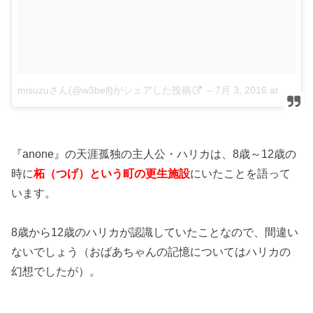
misuzuさん(@w3bell)がシェアした投稿
–
7月 3, 2016 at 4:20午前 PDT
『anone』の天涯孤独の主人公・ハリカは、8歳～12歳の
時に
柘（つげ）という町の更生施設
にいたことを語って
います。
8歳から12歳のハリカが認識していたことなので、間違い
ないでしょう（おばあちゃんの記憶についてはハリカの
幻想でしたが）。