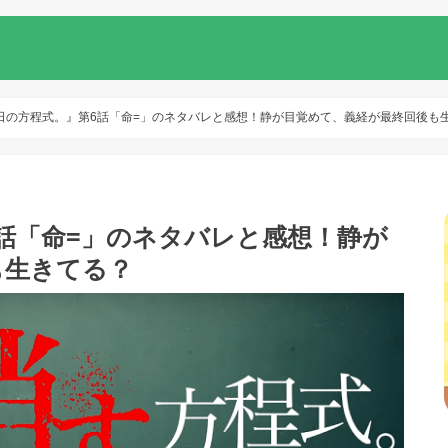
日の方程式。』第6話「命=」のネタバレと感想！静が目覚めて、義経が最終回後も
話「命=」のネタバレと感想！静が
も生きてる？