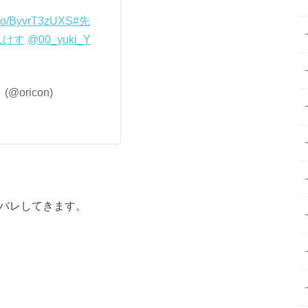
t.co/ByvrT3zUXS
#先
んけす
@00_yuki_Y
oricon)
タバレしてきます。