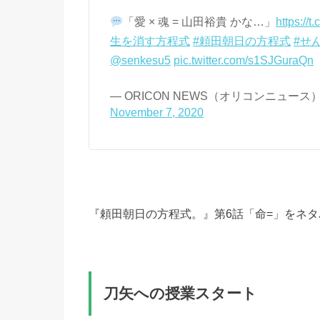
「愛 × 魂 = 山田裕貴 かな…」
https://
生を消す方程式
#頼田朝日の方程式
#せ
@senkesu5
pic.twitter.com/s1SJGuraQn
— ORICON NEWS（オリコンニュース） (@
November 7, 2020
『頼田朝日の方程式。』第6話「命=」をネ
刀矢への授業スタート