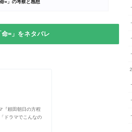
命=」の考察と感想
「命=」をネタバレ
マ『頼田朝日の方程
に「ドラマでこんなの