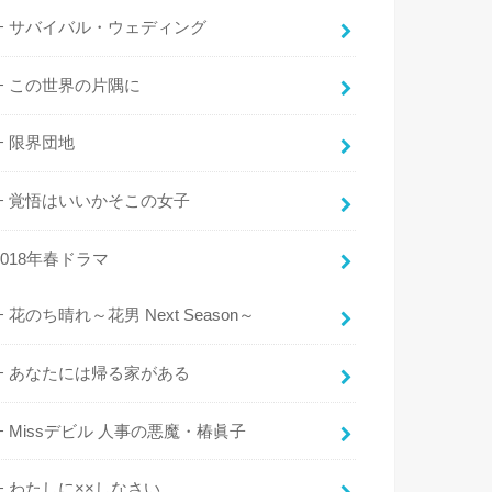
サバイバル・ウェディング
この世界の片隅に
限界団地
覚悟はいいかそこの女子
2018年春ドラマ
花のち晴れ～花男 Next Season～
あなたには帰る家がある
Missデビル 人事の悪魔・椿眞子
わたしに××しなさい