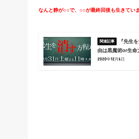
なんと静が○○で、○○が最終回後も生きてい
『先生を
由は黒魔術or生命
2020年12月6日