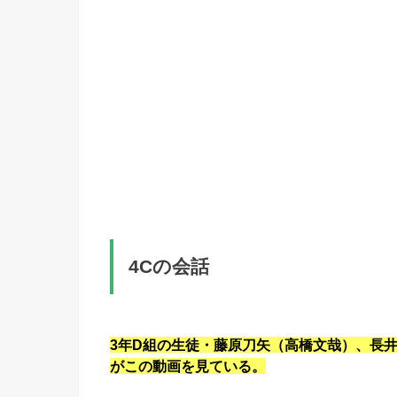
4Cの会話
3年D組の生徒・藤原刀矢（高橋文哉）、長
がこの動画を見ている。