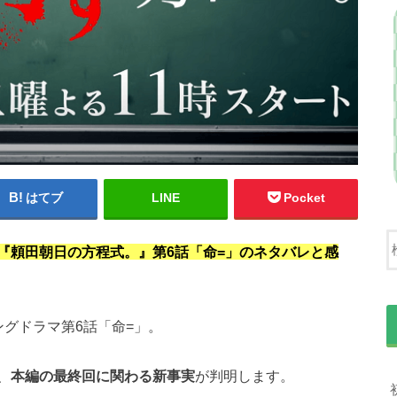
はてブ
LINE
Pocket
『頼田朝日の方程式。』第6話「命=」のネタバレと感
グドラマ第6話「命=」。
、
本編の最終回に関わる新事実
が判明します。