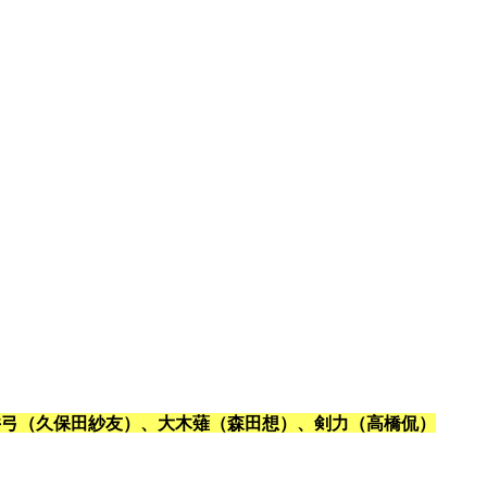
井弓（久保田紗友）、大木薙（森田想）、剣力（高橋侃）