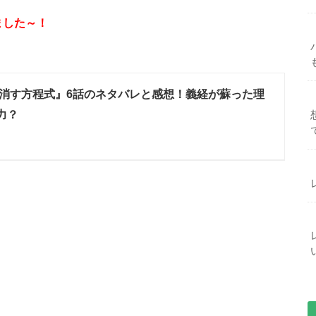
ました～！
消す方程式』6話のネタバレと感想！義経が蘇った理
力？