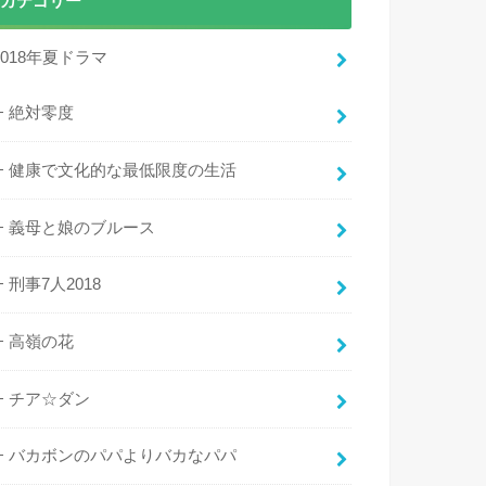
カテゴリー
2018年夏ドラマ
絶対零度
健康で文化的な最低限度の生活
義母と娘のブルース
刑事7人2018
高嶺の花
チア☆ダン
バカボンのパパよりバカなパパ