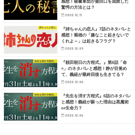
感想！秘書軍団が粟田口を成敗した
驚愕の方法とは？
2020.12.11
姉ちゃんの恋人
『姉ちゃんの恋人』7話のネタバレと
感想！菊雄の「嫌なこと起きないで
くれよ～」は起きるフラグ？
2020.12.09
先生を消す方程式。
『頼田朝日の方程式。』第6話「命
=」のネタバレと感想！静が目覚め
て、義経が最終回後も生きてる？
2020.12.06
先生を消す方程式。
『先生を消す方程式』6話のネタバレ
と感想！義経が蘇った理由は黒魔術
or生命力？
2020.12.06