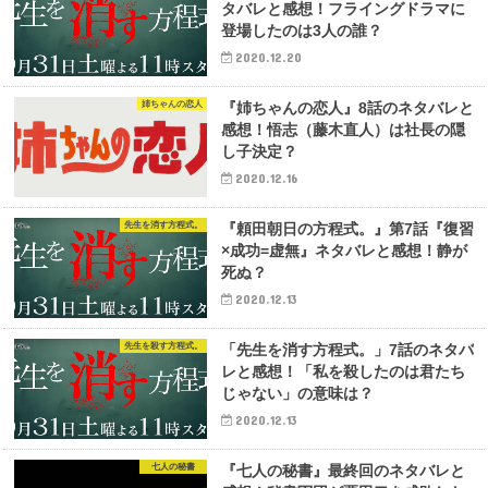
タバレと感想！フライングドラマに
登場したのは3人の誰？
2020.12.20
姉ちゃんの恋人
『姉ちゃんの恋人』8話のネタバレと
感想！悟志（藤木直人）は社長の隠
し子決定？
2020.12.16
先生を消す方程式。
『頼田朝日の方程式。』第7話『復習
×成功=虚無』ネタバレと感想！静が
死ぬ？
2020.12.13
先生を殺す方程式。
「先生を消す方程式。」7話のネタバ
レと感想！「私を殺したのは君たち
じゃない」の意味は？
2020.12.13
七人の秘書
『七人の秘書』最終回のネタバレと