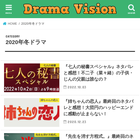
menu
search
HOME
2020年冬ドラマ
2020年冬ドラマ
七人の秘書
『七人の秘書スペシャル』ネタバレ
と感想！不二子（菜々緒）の子供・
じんの父親は誰なの？
2022.10.03
姉ちゃんの恋人
『姉ちゃんの恋人』最終回のネタバ
レと感想！大団円のハッピーエンド
に感動が止まらない！
2020.12.23
先生を消す方程式。
『先生を消す方程式。』最終回のネ