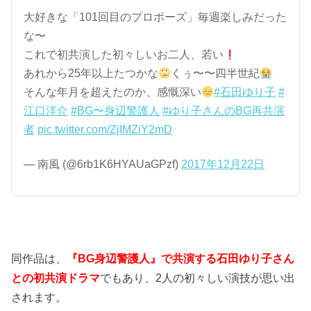
大好きな「101回目のプロポーズ」毎週楽しみだった
な〜
これで初共演した初々しいお二人、若い
あれから25年以上たつかな
くぅ〜〜四半世紀
そんな年月を超えたのか、感慨深い
#石田ゆり子
#
江口洋介
#BG〜身辺警護人
#ゆり子さんのBG再共演
者
pic.twitter.com/ZjIMZiY2mD
— 南風 (@6rb1K6HYAUaGPzf)
2017年12月22日
同作品は、
『BG身辺警護人』で共演する石田ゆり子さん
との初共演ドラマ
でもあり、2人の初々しい演技が思い出
されます。