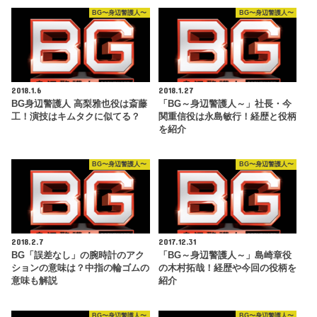
BG〜身辺警護人〜
BG〜身辺警護人〜
2018.1.6
2018.1.27
BG身辺警護人 高梨雅也役は斎藤
「BG～身辺警護人～」社長・今
工！演技はキムタクに似てる？
関重信役は永島敏行！経歴と役柄
を紹介
BG〜身辺警護人〜
BG〜身辺警護人〜
2018.2.7
2017.12.31
BG「誤差なし」の腕時計のアク
「BG～身辺警護人～」島崎章役
ションの意味は？中指の輪ゴムの
の木村拓哉！経歴や今回の役柄を
意味も解説
紹介
BG〜身辺警護人〜
BG〜身辺警護人〜