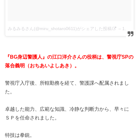
みるみるさん(@miru_shotaro0611)がシェアした投稿
–
12月 26, 2017 at 5:31午前 PST
『BG身辺警護人』の江口洋介さんの役柄は、警視庁SPの
落合義明（おちあいよしあき）。
警視庁入庁後、所轄勤務を経て、警護課へ配属されまし
た。
卓越した能力、広範な知識、冷静な判断力から、早々に
ＳＰを任命されました。
特技は拳銃。