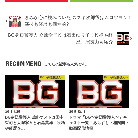
きみが心に棲みついた スズキ次郎役はムロツヨシ！
演技も経歴も個性的?
BG身辺警護人 立原愛子役は石田ゆり子！役柄や経
歴、演技力も紹介
RECOMMEND
こちらの記事も人気です。
BG〜身辺警護人〜
BG〜身辺警護人〜
2018.1.25
2017.12.16
BG身辺警護人 2話 ゲストは田中
ドラマ「BG〜身辺警護人〜」キ
哲司と大塚寧々と石黒英雄！役柄
ャスト一覧！あらすじ・相関図・
や経歴を…
動画配信情報