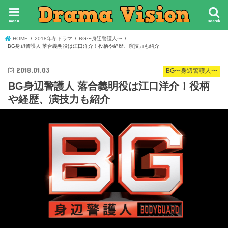
menu
search
HOME
2018年冬ドラマ
BG〜身辺警護人〜
BG身辺警護人 落合義明役は江口洋介！役柄や経歴、演技力も紹介
2018.01.03
BG〜身辺警護人〜
BG身辺警護人 落合義明役は江口洋介！役柄
や経歴、演技力も紹介