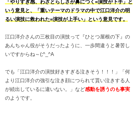
「やりすぎ感、わざとらしさが鼻につく=演技が下手」と
いう意見と、「重いテーマのドラマの中で江口洋介の明
るい演技に救われた=演技が上手い」という意見です。
江口洋介さんの三枚目の演技って『ひとつ屋根の下』の
あんちゃん役がそうだったように、一歩間違うと暑苦し
いですからね～(;^_^A
でも「江口洋介の演技好きすぎる泣きそう！！！」「何
より江口洋介の強引な泣き顔につられて貰い泣きする人
が続出しているに違いない。」など
感動を誘うのも事実
のようです。