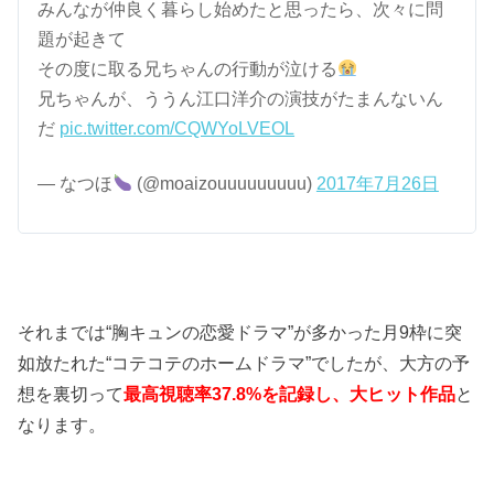
みんなが仲良く暮らし始めたと思ったら、次々に問
題が起きて
その度に取る兄ちゃんの行動が泣ける
兄ちゃんが、ううん江口洋介の演技がたまんないん
だ
pic.twitter.com/CQWYoLVEOL
— なつほ
(@moaizouuuuuuuuu)
2017年7月26日
それまでは“胸キュンの恋愛ドラマ”が多かった月9枠に突
如放たれた“コテコテのホームドラマ”でしたが、大方の予
想を裏切って
最高視聴率37.8%を記録し、大ヒット作品
と
なります。