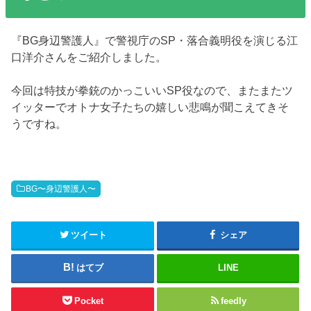
『BG身辺警護人』で警視庁のSP・落合義明役を演じる江
口洋介さんをご紹介しました。
今回は特技が拳銃のかっこいいSP役なので、またまたツ
イッターでオトナ女子たちの嬉しい悲鳴が聞こえてきそ
うですね。
BG〜身辺警護人〜
ツイート
シェア
はてブ
LINE
Pocket
feedly