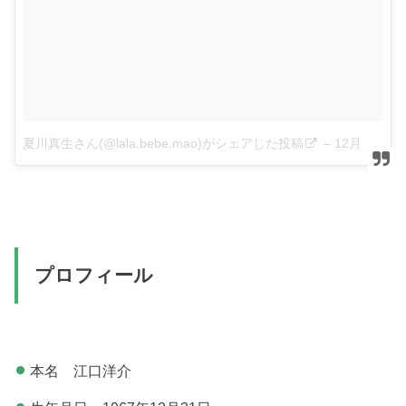
夏川真生さん(@lala.bebe.mao)がシェアした投稿
–
12月 26, 2017 at 6:26午前 PST
プロフィール
本名 江口洋介