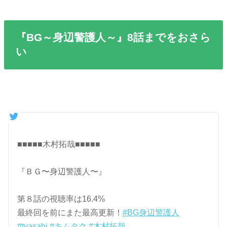
『BG～身辺警護人～』8話までをおさら
い
■■■■■木村拓哉■■■■■
『ＢＧ〜身辺警護人〜』
第８話の視聴率は16.4%
最終回を前にまた最高更新！
#BG身辺警護人
#tvasahi
#キムタク
#木村拓哉