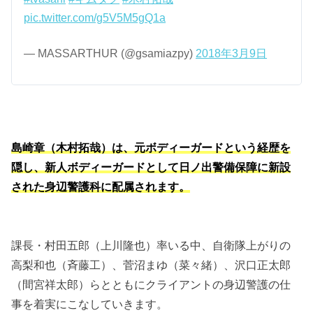
pic.twitter.com/g5V5M5gQ1a
— MASSARTHUR (@gsamiazpy)
2018年3月9日
島崎章（木村拓哉）は、元ボディーガードという経歴を
隠し、新人ボディーガードとして日ノ出警備保障に新設
された身辺警護科に配属されます。
課長・村田五郎（上川隆也）率いる中、自衛隊上がりの
高梨和也（斉藤工）、菅沼まゆ（菜々緒）、沢口正太郎
（間宮祥太郎）らとともにクライアントの身辺警護の仕
事を着実にこなしていきます。