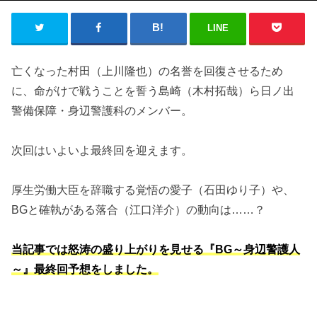
LINE
亡くなった村田（上川隆也）の名誉を回復させるため
に、命がけで戦うことを誓う島崎（木村拓哉）ら日ノ出
警備保障・身辺警護科のメンバー。
次回はいよいよ最終回を迎えます。
厚生労働大臣を辞職する覚悟の愛子（石田ゆり子）や、
BGと確執がある落合（江口洋介）の動向は……？
当記事では怒涛の盛り上がりを見せる『BG～身辺警護人
～』最終回予想をしました。