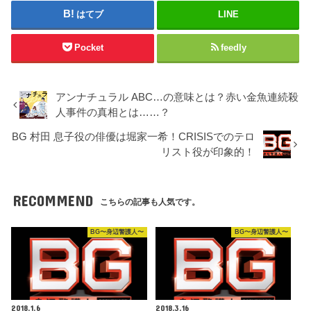
はてブ
LINE
Pocket
feedly
アンナチュラル ABC…の意味とは？赤い金魚連続殺
人事件の真相とは……？
BG 村田 息子役の俳優は堀家一希！CRISISでのテロ
リスト役が印象的！
RECOMMEND
こちらの記事も人気です。
BG〜身辺警護人〜
BG〜身辺警護人〜
2018.1.6
2018.3.16