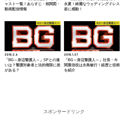
ャスト一覧！あらすじ・相関図・
永夏！綺麗なウェディングドレス
動画配信情報
姿に感動！
BG〜身辺警護人〜
BG〜身辺警護人〜
2018.2.6
2018.1.27
「BG～身辺警護人～」SPとの違
「BG～身辺警護人～」社長・今
いは？警護対象者と法的権限に差
関重信役は永島敏行！経歴と役柄
がある？
を紹介
スポンサードリンク