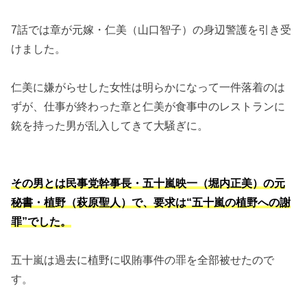
7話では章が元嫁・仁美（山口智子）の身辺警護を引き受
けました。
仁美に嫌がらせした女性は明らかになって一件落着のは
ずが、仕事が終わった章と仁美が食事中のレストランに
銃を持った男が乱入してきて大騒ぎに。
その男とは民事党幹事長・五十嵐映一（堀内正美）の元
秘書・植野（萩原聖人）で、要求は“五十嵐の植野への謝
罪”でした。
五十嵐は過去に植野に収賄事件の罪を全部被せたので
す。