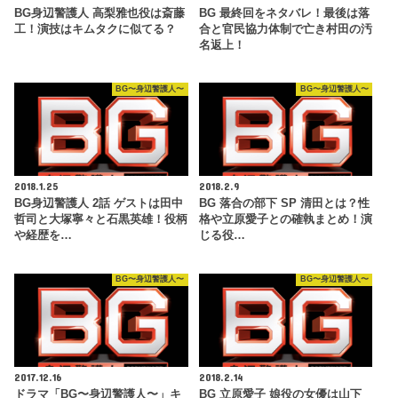
BG身辺警護人 高梨雅也役は斎藤
BG 最終回をネタバレ！最後は落
工！演技はキムタクに似てる？
合と官民協力体制で亡き村田の汚
名返上！
BG〜身辺警護人〜
BG〜身辺警護人〜
2018.1.25
2018.2.9
BG身辺警護人 2話 ゲストは田中
BG 落合の部下 SP 清田とは？性
哲司と大塚寧々と石黒英雄！役柄
格や立原愛子との確執まとめ！演
や経歴を…
じる役…
BG〜身辺警護人〜
BG〜身辺警護人〜
2017.12.16
2018.2.14
ドラマ「BG〜身辺警護人〜」キ
BG 立原愛子 娘役の女優は山下