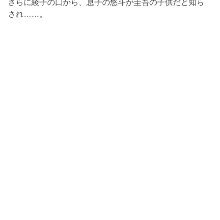
さらに綾子の口から、息子の悠斗が圭吾の子供だと知ら
され……。