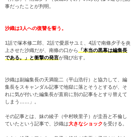
事だったことが判明。
沙織は3人への復讐を誓う。
1話で塚本修二郎、2話で愛原サユミ、4話で南條夕子を炎
上させた沙織だが、南條の口から
「本当の黒幕は編集長
である。」と衝撃の発言
が飛び出す。
沙織は副編集長の天満龍二（平山浩行）と協力して、編
集長をスキャンダル記事で地獄に落とそうとするが、そ
れに気が付いた編集長が直前に別の記事をとすり替えて
しまう……」。
その記事とは、妹の綾子（中村映里子）が圭吾と不倫し
ていたという記事で、沙織は
大きなショック
を受ける。