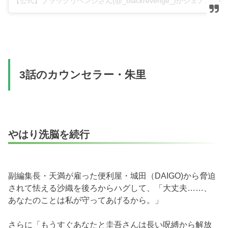
【公式】ブラックリベンジさん(@_blackrevenge_)がシェアした投稿
3話のカウンセラー・朱里
やはり洗脳を続行
副編集長・天満が雇った便利屋・城田（DAIGO)から脅迫
されて怯える沙織を後ろからハグして、「大丈夫……、
あなたのことは私が守ってあげるから。」
さらに「もうすぐあなたと圭吾さんは長い呪縛から解放