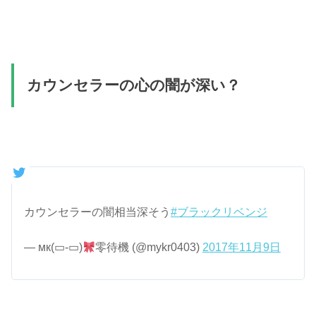
カウンセラーの心の闇が深い？
カウンセラーの闇相当深そう
#ブラックリベンジ
— мк(▭-▭)
零待機 (@mykr0403)
2017年11月9日