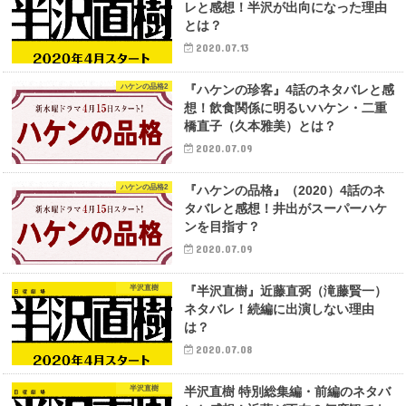
レと感想！半沢が出向になった理由
とは？
2020.07.13
ハケンの品格2
『ハケンの珍客』4話のネタバレと感
想！飲食関係に明るいハケン・二重
橋直子（久本雅美）とは？
2020.07.09
ハケンの品格2
『ハケンの品格』（2020）4話のネ
タバレと感想！井出がスーパーハケ
ンを目指す？
2020.07.09
半沢直樹
『半沢直樹』近藤直弼（滝藤賢一）
ネタバレ！続編に出演しない理由
は？
2020.07.08
半沢直樹
半沢直樹 特別総集編・前編のネタバ