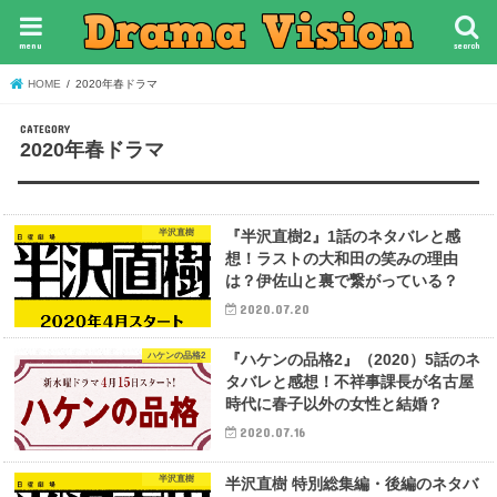
menu
search
HOME
2020年春ドラマ
2020年春ドラマ
半沢直樹
『半沢直樹2』1話のネタバレと感
想！ラストの大和田の笑みの理由
は？伊佐山と裏で繋がっている？
2020.07.20
ハケンの品格2
『ハケンの品格2』（2020）5話のネ
タバレと感想！不祥事課長が名古屋
時代に春子以外の女性と結婚？
2020.07.16
半沢直樹
半沢直樹 特別総集編・後編のネタバ