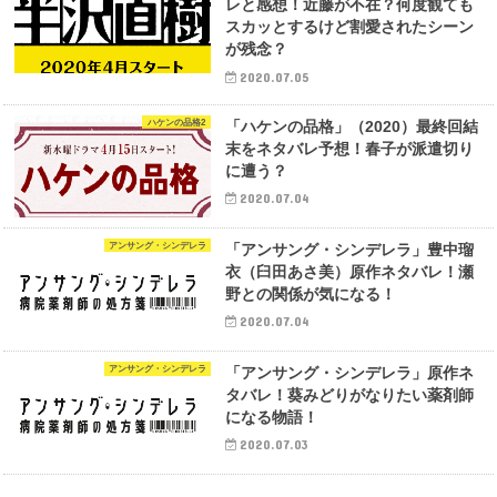
レと感想！近藤が不在？何度観ても
スカッとするけど割愛されたシーン
が残念？
2020.07.05
ハケンの品格2
「ハケンの品格」（2020）最終回結
末をネタバレ予想！春子が派遣切り
に遭う？
2020.07.04
アンサング・シンデレラ
「アンサング・シンデレラ」豊中瑠
衣（臼田あさ美）原作ネタバレ！瀬
野との関係が気になる！
2020.07.04
アンサング・シンデレラ
「アンサング・シンデレラ」原作ネ
タバレ！葵みどりがなりたい薬剤師
になる物語！
2020.07.03