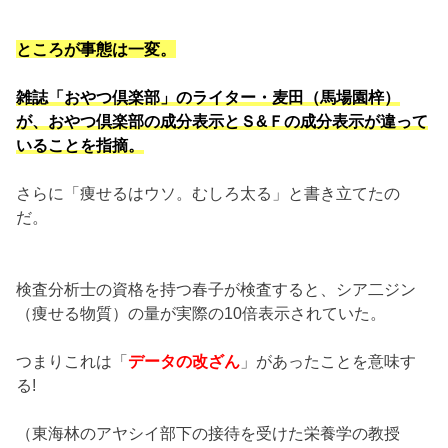
ところが事態は一変。
雑誌「おやつ倶楽部」のライター・麦田（馬場園梓）
が、おやつ倶楽部の成分表示とＳ&Ｆの成分表示が違って
いることを指摘。
さらに「痩せるはウソ。むしろ太る」と書き立てたの
だ。
検査分析士の資格を持つ春子が検査すると、シア二ジン
（痩せる物質）の量が実際の10倍表示されていた。
つまりこれは「
データの改ざん
」があったことを意味す
る!
（東海林のアヤシイ部下の接待を受けた栄養学の教授