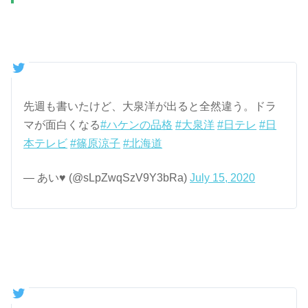
先週も書いたけど、大泉洋が出ると全然違う。ドラ
マが面白くなる
#ハケンの品格
#大泉洋
#日テレ
#日
本テレビ
#篠原涼子
#北海道
— あい♥️ (@sLpZwqSzV9Y3bRa)
July 15, 2020