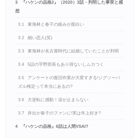
3
『ハケンの品格2』（2020）3話・判明した事実と感
想
3.1
東海林と春子の絡みが面白い
3.2
細い恋人(笑)
3.3
東海林が名古屋時代に結婚していたことが判明
3.4
5話の宇野部長もあり得ないしムカつく
3.5
アンケートの復旧作業が大変すぎる!ジグソーパ
ズル検定って本当にあるの?
3.6
大逆転に感動！涙が止まらない
3.7
井出が春子のファンに!実は年上好き?
4
『ハケンの品格』6話は人間VSAI?