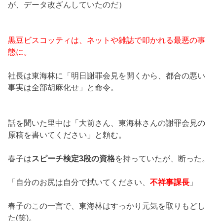
が、データ改ざんしていたのだ）
黒豆ビスコッティは、ネットや雑誌で叩かれる最悪の事
態に。
社長は東海林に「明日謝罪会見を開くから、都合の悪い
事実は全部胡麻化せ」と命令。
話を聞いた里中は「大前さん、東海林さんの謝罪会見の
原稿を書いてください」と頼む。
春子は
スピーチ検定3段の資格
を持っていたが、断った。
「自分のお尻は自分で拭いてください、
不祥事課長
」
春子のこの一言で、東海林はすっかり元気を取りもどし
た(笑)。