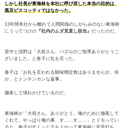
しかし社長が東海林を本社に呼び戻した本当の目的は、
黒豆ビスコッティではなかった。
13年間本社から離れて人間関係のしがらみのない東海林
にうってつけの
『社内のムダ見直し担当』
だったのだ。
里中と浅野は「大前さん、パズルのご指導ありがとうご
ざいました」と春子に礼を言った。
春子は「お礼を言われる鯖味噌定食はありませんが、何
か」とトンチンカンな返事。
徹夜して壊れかけているのだ。
東海林が「大前さん、ありがとう。俺のために徹夜して
くれて。やっぱり俺の事、す……す……」とドモってい
ると、春子がすくっと立ち上がって東海林に平手打ち。