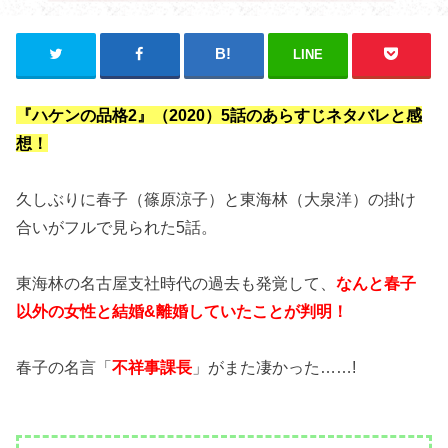
LINE
『ハケンの品格2』（2020）5話のあらすじネタバレと感
想！
久しぶりに春子（篠原涼子）と東海林（大泉洋）の掛け
合いがフルで見られた5話。
東海林の名古屋支社時代の過去も発覚して、
なんと春子
以外の女性と結婚&離婚していたことが判明！
春子の名言「
不祥事課長
」がまた凄かった……!