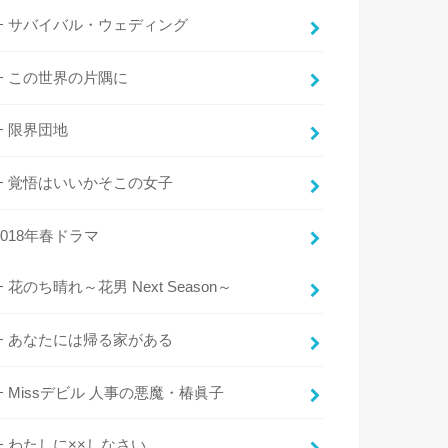
サバイバル・ウェディング
この世界の片隅に
限界団地
覚悟はいいかそこの女子
2018年春ドラマ
花のち晴れ～花男 Next Season～
あなたには帰る家がある
Missデビル 人事の悪魔・椿眞子
わたしに××しなさい