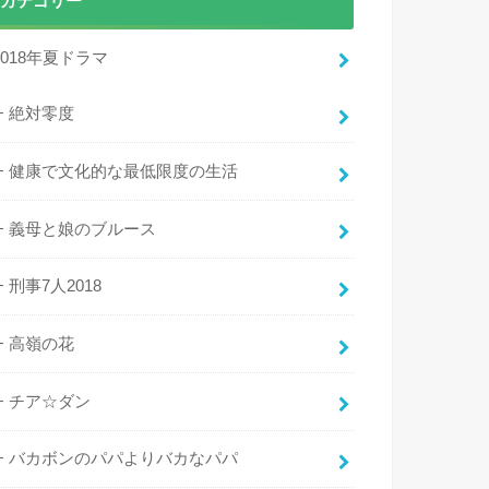
カテゴリー
2018年夏ドラマ
絶対零度
健康で文化的な最低限度の生活
義母と娘のブルース
刑事7人2018
高嶺の花
チア☆ダン
バカボンのパパよりバカなパパ