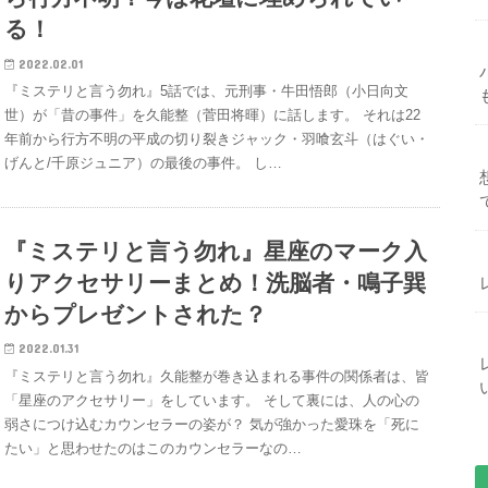
る！
2022.02.01
『ミステリと言う勿れ』5話では、元刑事・牛田悟郎（小日向文
世）が「昔の事件」を久能整（菅田将暉）に話します。 それは22
年前から行方不明の平成の切り裂きジャック・羽喰玄斗（はぐい・
げんと/千原ジュニア）の最後の事件。 し…
『ミステリと言う勿れ』星座のマーク入
りアクセサリーまとめ！洗脳者・鳴子巽
からプレゼントされた？
2022.01.31
『ミステリと言う勿れ』久能整が巻き込まれる事件の関係者は、皆
「星座のアクセサリー」をしています。 そして裏には、人の心の
弱さにつけ込むカウンセラーの姿が？ 気が強かった愛珠を「死に
たい」と思わせたのはこのカウンセラーなの…