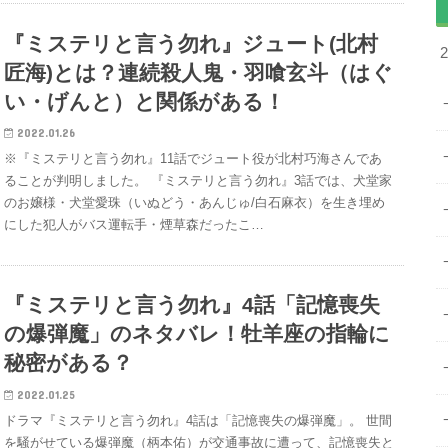
『ミステリと言う勿れ』ジュート(北村
匠海)とは？連続殺人鬼・羽喰玄斗（はぐ
い・げんと）と関係がある！
2022.01.26
※『ミステリと言う勿れ』11話でジュート役が北村巧海さんであ
ることが判明しました。 『ミステリと言う勿れ』3話では、犬堂家
のお嬢様・犬堂愛珠（いぬどう・あんじゅ/白石麻衣）を生き埋め
にした犯人がバス運転手・煙草森だったこ…
『ミステリと言う勿れ』4話「記憶喪失
の爆弾魔」のネタバレ！牡羊座の指輪に
秘密がある？
2022.01.25
ドラマ『ミステリと言う勿れ』4話は「記憶喪失の爆弾魔」。 世間
を騒がせている爆弾魔（柄本佑）が交通事故に遭って、記憶喪失と