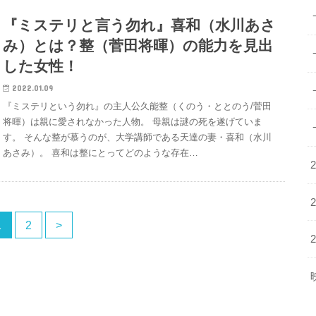
『ミステリと言う勿れ』喜和（水川あさ
み）とは？整（菅田将暉）の能力を見出
した女性！
2022.01.09
『ミステリという勿れ』の主人公久能整（くのう・ととのう/菅田
将暉）は親に愛されなかった人物。 母親は謎の死を遂げていま
す。 そんな整が慕うのが、大学講師である天達の妻・喜和（水川
あさみ）。 喜和は整にとってどのような存在…
1
2
>