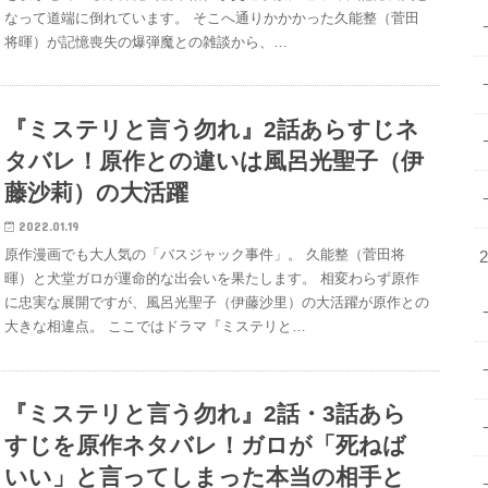
なって道端に倒れています。 そこへ通りかかかった久能整（菅田
将暉）が記憶喪失の爆弾魔との雑談から、…
『ミステリと言う勿れ』2話あらすじネ
タバレ！原作との違いは風呂光聖子（伊
藤沙莉）の大活躍
2022.01.19
原作漫画でも大人気の「バスジャック事件」。 久能整（菅田将
暉）と犬堂ガロが運命的な出会いを果たします。 相変わらず原作
に忠実な展開ですが、風呂光聖子（伊藤沙里）の大活躍が原作との
大きな相違点。 ここではドラマ『ミステリと…
『ミステリと言う勿れ』2話・3話あら
すじを原作ネタバレ！ガロが「死ねば
いい」と言ってしまった本当の相手と