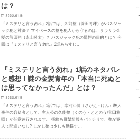
は？
2022.01.16
『ミステリと言う勿れ』2話では、久能整（菅田将暉）がバスジャ
ック犯と対決？ マイペースの整を犯人から守るのは、サラサラ金
髪の熊田翔（永山瑛太）？ バスジャック犯の驚愕の目的とは？ 今
回は『ミステリと言う勿れ』2話あらすじ…
『ミステリと言う勿れ』1話のネタバレ
と感想！謎の金髪青年の「本当に死ぬと
は思ってなかったんだ」とは？
2022.01.11
『ミステリと言う勿れ』1話では、寒河江健（さがえ・けん）殺人
事件の容疑者として、主人公の久能整（くのう・ととのう/菅田将
暉）が任意連行されます。 指紋も目撃情報もバッチリで、整が犯
人で間違いなし? しかし整は少しも動揺す…