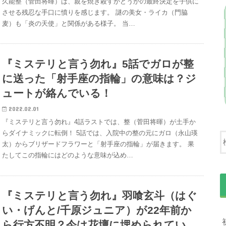
久能整（菅田将暉）は、親を焼き殺すかどうかの最終決定を子供に
させる残忍な手口に憤りを感じます。 謎の美女・ライカ（門脇
麦）も「炎の天使」と関係がある様子。 当…
『ミステリと言う勿れ』5話でガロが整
に送った「射手座の指輪」の意味は？ジ
ュートが絡んでいる！
2022.02.01
『ミステリと言う勿れ』4話ラストでは、整（菅田将暉）が土手か
らダイナミックに転倒！ 5話では、入院中の整の元にガロ（永山瑛
太）からブリザードフラワーと「射手座の指輪」が届きます。 果
たしてこの指輪にはどのような意味が込め…
『ミステリと言う勿れ』羽喰玄斗（はぐ
い・げんと/千原ジュニア）が22年前か
ら行方不明？今は花壇に埋められてい